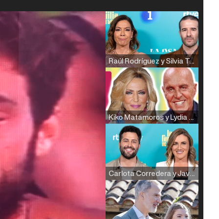
Raúl Rodríguez y Silvia Taulés nos cuentan su papel en 'La familia de la tele'
Kiko Matamoros y Lydia Lozano: "Nuestro público es de todas las edades y RTVE tiene un público muy pegado a las novelas, al que tenemos que captar"
Carlota Corredera y Javier de Hoyos: "La tele tiene que representar al público también y aquí están todos los perfiles posibles&quo;