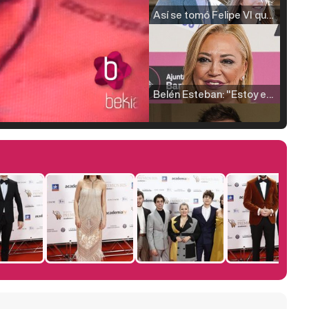
Así se tomó Felipe VI que la Infanta Sofía no quisiera recibir formación militar
Belén Esteban: "Estoy emocionada, muy contenta y muy feliz por llegar a RTVE"
Manu Baqueiro: "Tuve como referente a Bruce Willis en 'Luz de Luna' para mi trabajo en la serie 'Perdiendo el juicio'"
Magdalena de Suecia responde a las críticas y explica por qué le han permitido lanzar su propio negocio