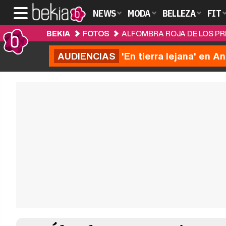
NEWS
MODA
BELLEZA
FIT
BEKIA
FOTOS
ALFOMBRA ROJA DE LOS PRE
AUDIENCIAS
'En tierra lejana' en A