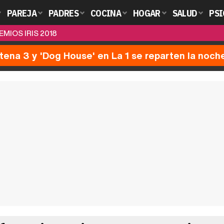
PAREJA
PADRES
COCINA
HOGAR
SALUD
PSI
MIOS IRIS 2018
ntena 3 y 'Dog House' en La 1 se reparten la noch