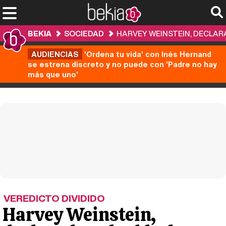
BEKIA
SOCIEDAD
HARVEY WEINSTEIN, DECLAR
AUDIENCIAS
'Ordena tu vida' con Inés Hernand
se estrena discreto y no puede con 'Padre no hay
más que uno'
VEREDICTO DIVIDIDO
Harvey Weinstein,