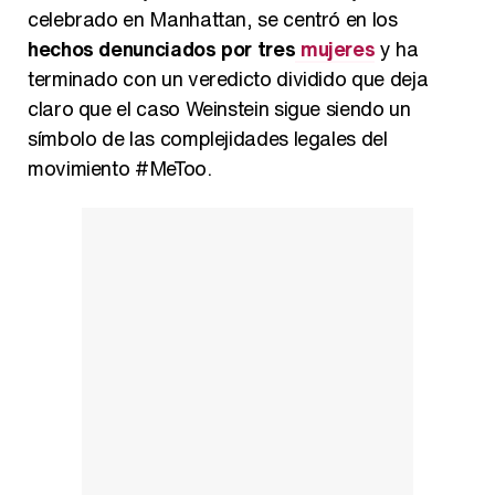
Así se tomó Felipe VI que la Infanta Sofía no quisiera recibir formación militar
celebrado en Manhattan, se centró en los
hechos denunciados por tres
mujeres
y ha
terminado con un veredicto dividido que deja
claro que el caso Weinstein sigue siendo un
símbolo de las complejidades legales del
Belén Esteban: "Estoy emocionada, muy contenta y muy feliz por llegar a RTVE"
movimiento #MeToo.
Manu Baqueiro: "Tuve como referente a Bruce Willis en 'Luz de Luna' para mi trabajo en la serie 'Perdiendo el juicio'"
Magdalena de Suecia responde a las críticas y explica por qué le han permitido lanzar su propio negocio