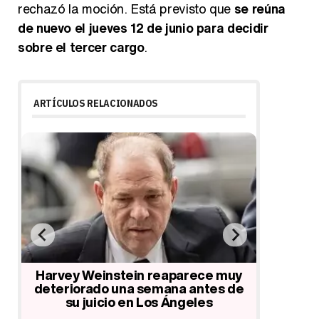
rechazó la moción. Está previsto que
se reúna
de nuevo el jueves 12 de junio para decidir
sobre el tercer cargo
.
ARTÍCULOS RELACIONADOS
de
Harvey Weinstein reaparece muy
Harve
n
deteriorado una semana antes de
declarad
su juicio en Los Ángeles
de agres