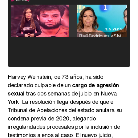
Raúl Rodríguez y Silvia Taulés nos cuentan su papel en 'La familia de la tele'
Kiko Matamoros y Lydia Lozano: "Nuestro público es de todas las edades y RTVE tiene un público muy pegado a las novelas, al que tenemos que captar"
Harvey Weinstein, de 73 años, ha sido
declarado culpable de un
cargo de agresión
sexual
tras dos semanas de juicio en Nueva
York. La resolución llega después de que el
Carlota Corredera y Javier de Hoyos: "La tele tiene que representar al público también y aquí están todos los perfiles posibles&quo;
Tribunal de Apelaciones del estado anulara su
condena previa de 2020, alegando
irregularidades procesales por la inclusión de
testimonios ajenos al caso. El nuevo juicio,