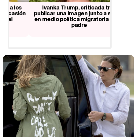
s
Ivanka Trump, criticada tras
Donal
ión
publicar una imagen junto a su hijo
palabra
en medio política migratoria de su
Premios
padre