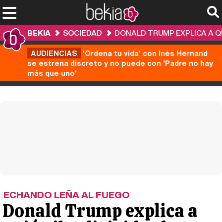
BEKIA
SOCIEDAD
DONALD TRUMP EXPLICA A QU
AUDIENCIAS
'Ordena tu vida' con Inés Hernand
se estrena discreto y no puede con 'Padre no hay
más que uno'
ECHANDO LEÑA AL FUEGO
Donald Trump explica a