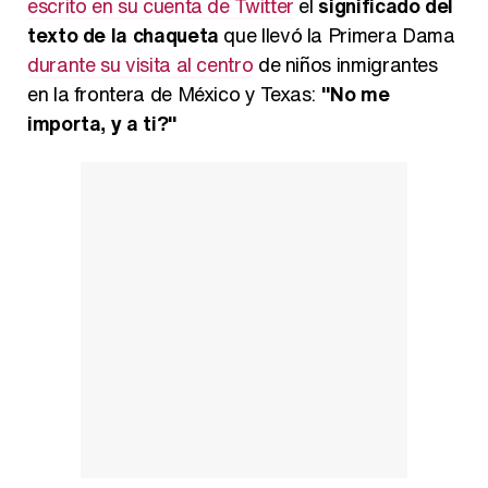
escrito en su cuenta de Twitter
el
significado del
texto de la chaqueta
que llevó la Primera Dama
Carlota Corredera y Javier de Hoyos: "La tele tiene que representar al público también y aquí están todos los perfiles posibles&quo;
durante su visita al centro
de niños inmigrantes
en la frontera de México y Texas:
"No me
importa, y a ti?"
Así se tomó Felipe VI que la Infanta Sofía no quisiera recibir formación militar
Belén Esteban: "Estoy emocionada, muy contenta y muy feliz por llegar a RTVE"
Manu Baqueiro: "Tuve como referente a Bruce Willis en 'Luz de Luna' para mi trabajo en la serie 'Perdiendo el juicio'"