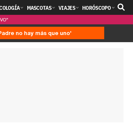
COLOGÍA
MASCOTAS
VIAJES
HORÓSCOPO
IVO"
'Padre no hay más que uno'