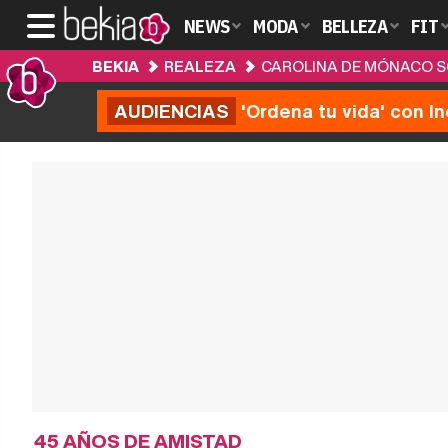
NEWS
MODA
BELLEZA
FIT
BEKIA
REALEZA
CAROLINA DE MÓNACO SO
AUDIENCIAS
'Ordena tu vida' con I
45 AÑOS DE AMISTAD