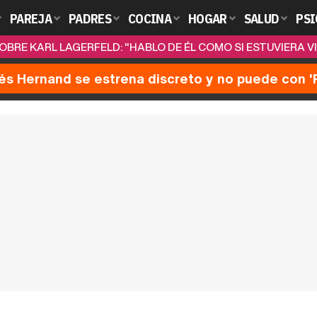
PAREJA
PADRES
COCINA
HOGAR
SALUD
PSI
BRE KARL LAGERFELD: "HABLO DE ÉL COMO SI ESTUVIERA V
nés Hernand se estrena discreto y no puede con 