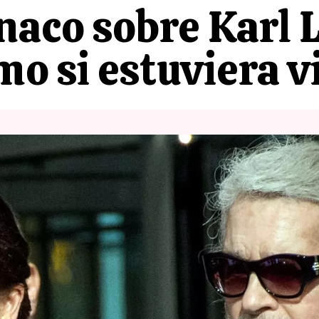
naco sobre Karl L
mo si estuviera v