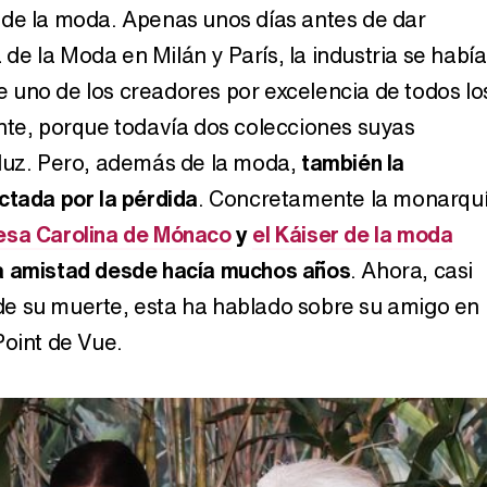
de la moda. Apenas unos días antes de dar
Carlota Corredera y Javier de Hoyos: "La tele tiene que representar al público también y aquí están todos los perfiles posibles&quo;
e la Moda en Milán y París, la industria se había
uno de los creadores por excelencia de todos lo
nte, porque todavía dos colecciones suyas
Así se tomó Felipe VI que la Infanta Sofía no quisiera recibir formación militar
 luz. Pero, además de la moda,
también la
ctada por la pérdida
. Concretamente la monarqu
esa Carolina de Mónaco
y
el Káiser de la moda
a amistad desde hacía muchos años
. Ahora, casi
Belén Esteban: "Estoy emocionada, muy contenta y muy feliz por llegar a RTVE"
e su muerte, esta ha hablado sobre su amigo en
Point de Vue.
Manu Baqueiro: "Tuve como referente a Bruce Willis en 'Luz de Luna' para mi trabajo en la serie 'Perdiendo el juicio'"