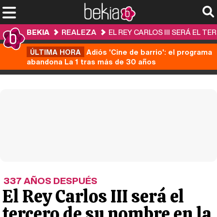
BEKIA
REALEZA
EL REY CARLOS III SERÁ EL 
ÚLTIMA HORA
Adiós 'Cine de barrio': el programa
abandona La 1 tras más de 30 años
337 AÑOS DESPUÉS
El Rey Carlos III será el
tercero de su nombre en la