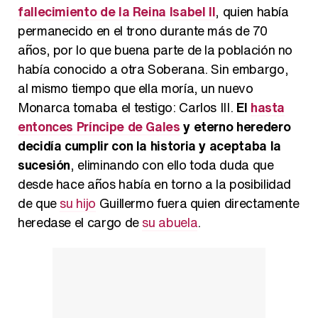
fallecimiento de la Reina Isabel II
, quien había
permanecido en el trono durante más de 70
Carlota Corredera y Javier de Hoyos: "La tele tiene que representar al público también y aquí están todos los perfiles posibles&quo;
años, por lo que buena parte de la población no
había conocido a otra Soberana. Sin embargo,
al mismo tiempo que ella moría, un nuevo
Monarca tomaba el testigo: Carlos III.
El
hasta
Así se tomó Felipe VI que la Infanta Sofía no quisiera recibir formación militar
entonces Príncipe de Gales
y eterno heredero
decidía cumplir con la historia y aceptaba la
sucesión
, eliminando con ello toda duda que
desde hace años había en torno a la posibilidad
de que
su hijo
Guillermo fuera quien directamente
Belén Esteban: "Estoy emocionada, muy contenta y muy feliz por llegar a RTVE"
heredase el cargo de
su abuela
.
Manu Baqueiro: "Tuve como referente a Bruce Willis en 'Luz de Luna' para mi trabajo en la serie 'Perdiendo el juicio'"