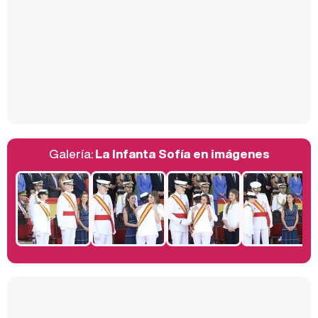
Así se tomó Felipe VI que la Infanta Sofía no quisiera recibir formación militar
Galería:
La Infanta Sofía en imágenes
Belén Esteban: "Estoy emocionada, muy contenta y muy feliz por llegar a RTVE"
Manu Baqueiro: "Tuve como referente a Bruce Willis en 'Luz de Luna' para mi trabajo en la serie 'Perdiendo el juicio'"