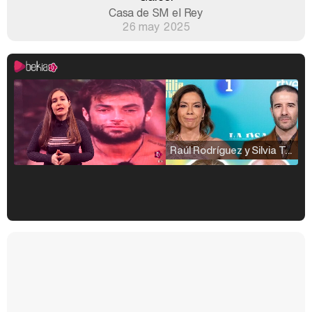
Casa de SM el Rey
26 may 2025
Raúl Rodríguez y Silvia Taulés nos cuentan su papel en 'La familia de la tele'
Kiko Matamoros y Lydia Lozano: "Nuestro público es de todas las edades y RTVE tiene un público muy pegado a las novelas, al que tenemos que captar"
Carlota Corredera y Javier de Hoyos: "La tele tiene que representar al público también y aquí están todos los perfiles posibles&quo;