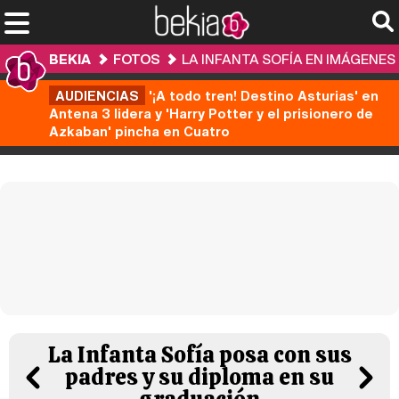
BEKIA
FOTOS
LA INFANTA SOFÍA EN IMÁGENES
AUDIENCIAS
'¡A todo tren! Destino Asturias' en
Antena 3 lidera y 'Harry Potter y el prisionero de
Azkaban' pincha en Cuatro
La Infanta Sofía posa con sus
padres y su diploma en su