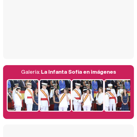
Carlota Corredera y Javier de Hoyos: "La tele tiene que representar al público también y aquí están todos los perfiles posibles&quo;
Así se tomó Felipe VI que la Infanta Sofía no quisiera recibir formación militar
Galería:
La Infanta Sofía en imágenes
Belén Esteban: "Estoy emocionada, muy contenta y muy feliz por llegar a RTVE"
Manu Baqueiro: "Tuve como referente a Bruce Willis en 'Luz de Luna' para mi trabajo en la serie 'Perdiendo el juicio'"