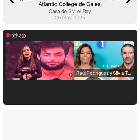
Atlantic College de Gales.
Casa de SM el Rey
26 may 2025
Raúl Rodríguez y Silvia Taulés nos cuentan su papel en 'La familia de la tele'
Kiko Matamoros y Lydia Lozano: "Nuestro público es de todas las edades y RTVE tiene un público muy pegado a las novelas, al que tenemos que captar"