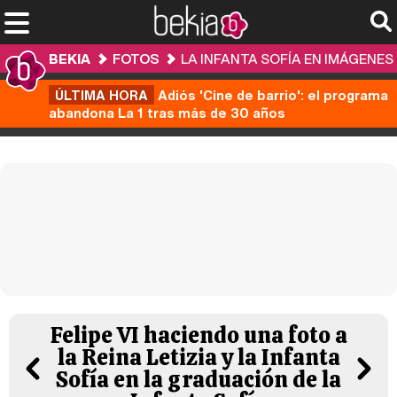
BEKIA
FOTOS
LA INFANTA SOFÍA EN IMÁGENES
ÚLTIMA HORA
Adiós 'Cine de barrio': el programa
abandona La 1 tras más de 30 años
Felipe VI haciendo una foto a
la Reina Letizia y la Infanta
Sofía en la graduación de la