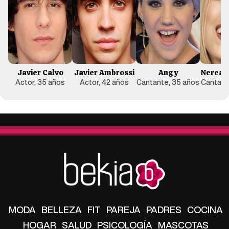
Javier Calvo
Javier Ambrossi
Angy
Nerea 
Actor, 35 años
Actor, 42 años
Cantante, 35 años
Cantant
MODA
BELLEZA
FIT
PAREJA
PADRES
COCINA
HOGAR
SALUD
PSICOLOGÍA
MASCOTAS