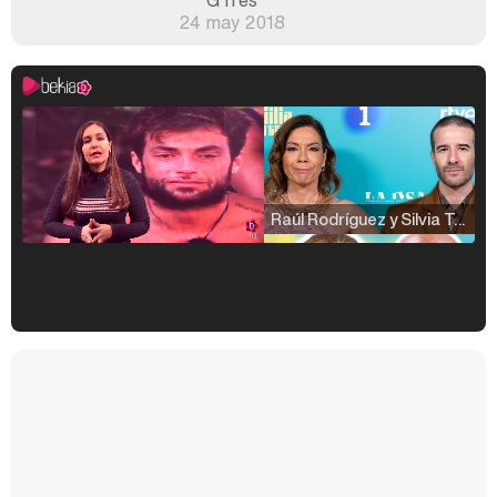
GTres
24 may 2018
Raúl Rodríguez y Silvia Taulés nos cuentan su papel en 'La familia de la tele'
Kiko Matamoros y Lydia Lozano: "Nuestro público es de todas las edades y RTVE tiene un público muy pegado a las novelas, al que tenemos que captar"
Carlota Corredera y Javier de Hoyos: "La tele tiene que representar al público también y aquí están todos los perfiles posibles&quo;