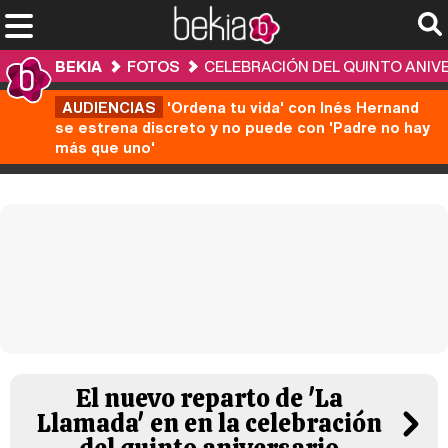
BEKIA
FOTOS
CELEBRACIÓN DEL QUINTO ANIVE
AUDIENCIAS
'Ordena tu vida' con Inés Hernand
se estrena discreto y no puede con 'Padre no hay
más que uno'
El nuevo reparto de 'La
Llamada' en en la celebración