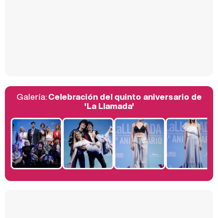
Así se tomó Felipe VI que la Infanta Sofía no quisiera recibir formación militar
Galería:
Celebración del quinto aniversario de
Belén Esteban: "Estoy emocionada, muy contenta y muy feliz por llegar a RTVE"
'La Llamada'
Manu Baqueiro: "Tuve como referente a Bruce Willis en 'Luz de Luna' para mi trabajo en la serie 'Perdiendo el juicio'"
Magdalena de Suecia responde a las críticas y explica por qué le han permitido lanzar su propio negocio