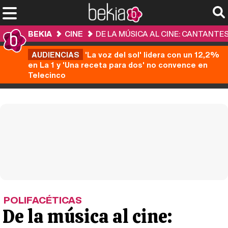
BEKIA
CINE
DE LA MÚSICA AL CINE: CANTANTE
AUDIENCIAS
'La voz del sol' lidera con un 12,2%
en La 1 y 'Una receta para dos' no convence en
Telecinco
POLIFACÉTICAS
De la música al cine: