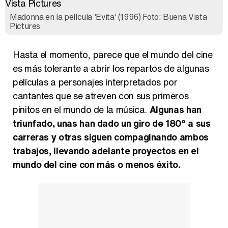
Madonna en la película 'Evita' (1996) Foto: Buena Vista
Pictures
Carlota Corredera y Javier de Hoyos: "La tele tiene que representar al público también y aquí están todos los perfiles posibles&quo;
Hasta el momento, parece que el mundo del cine
es más tolerante a abrir los repartos de algunas
películas a personajes interpretados por
cantantes que se atreven con sus primeros
Así se tomó Felipe VI que la Infanta Sofía no quisiera recibir formación militar
pinitos en el mundo de la música.
Algunas han
triunfado, unas han dado un giro de 180º a sus
carreras y otras siguen compaginando ambos
trabajos, llevando adelante proyectos en el
Belén Esteban: "Estoy emocionada, muy contenta y muy feliz por llegar a RTVE"
mundo del cine con más o menos éxito.
Manu Baqueiro: "Tuve como referente a Bruce Willis en 'Luz de Luna' para mi trabajo en la serie 'Perdiendo el juicio'"