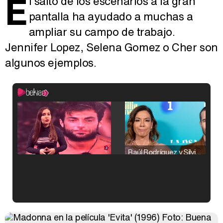
E
l salto de los escenarios a la gran
pantalla ha ayudado a muchas a
ampliar su campo de trabajo.
Jennifer Lopez, Selena Gomez o Cher son
algunos ejemplos.
Raúl Rodríguez y Silvia Taulés nos cuentan su papel en 'La familia de la tele'
Kiko Matamoros y Lydia Lozano: "Nuestro público es de todas las edades y RTVE tiene un público muy pegado a las novelas, al que tenemos que captar"