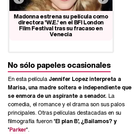
lor
Madonna estrena su película como
Lea Mich
e
directora 'W.E.' en el BFI London
primer
Film Festival tras su fracaso en
lan
Venecia
No sólo papeles ocasionales
En esta película
Jennifer Lopez interpreta a
Marisa, una madre soltera e independiente que
se enmora de un aspirante a senador.
La
comedia, el romance y el drama son sus palos
principales. Otras películas destacadas en su
filmografía fueron
'El plan B', ¿Bailamos? y
'
Parker
'
.