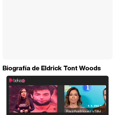
Biografía de Eldrick Tont Woods
Raúl Rodríguez y Silvia Taulés nos cuentan su papel en 'La familia de la tele'