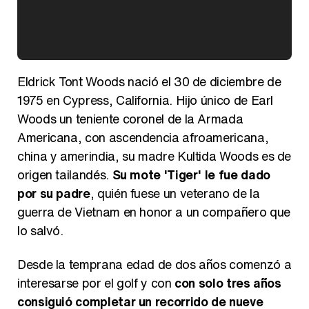
Kiko Matamoros y Lydia Lozano: "Nuestro público es de todas las edades y RTVE tiene un público muy pegado a las novelas, al que tenemos que captar"
Eldrick Tont Woods nació el 30 de diciembre de
1975 en Cypress, California. Hijo único de Earl
Woods un teniente coronel de la Armada
Americana, con ascendencia afroamericana,
Carlota Corredera y Javier de Hoyos: "La tele tiene que representar al público también y aquí están todos los perfiles posibles&quo;
china y amerindia, su madre Kultida Woods es de
origen tailandés.
Su mote 'Tiger' le fue dado
por su padre
, quién fuese un veterano de la
guerra de Vietnam en honor a un compañero que
Así se tomó Felipe VI que la Infanta Sofía no quisiera recibir formación militar
lo salvó.
Desde la temprana edad de dos años comenzó a
interesarse por el golf y con
con solo tres años
consiguió completar un recorrido de nueve
Belén Esteban: "Estoy emocionada, muy contenta y muy feliz por llegar a RTVE"