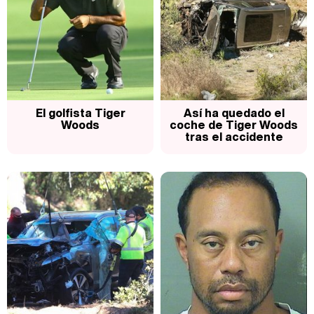
Carlota Corredera y Javier de Hoyos: "La tele tiene que representar al público también y aquí están todos los perfiles posibles&quo;
Así se tomó Felipe VI que la Infanta Sofía no quisiera recibir formación militar
El golfista Tiger
Así ha quedado el
Woods
coche de Tiger Woods
tras el accidente
Belén Esteban: "Estoy emocionada, muy contenta y muy feliz por llegar a RTVE"
Manu Baqueiro: "Tuve como referente a Bruce Willis en 'Luz de Luna' para mi trabajo en la serie 'Perdiendo el juicio'"