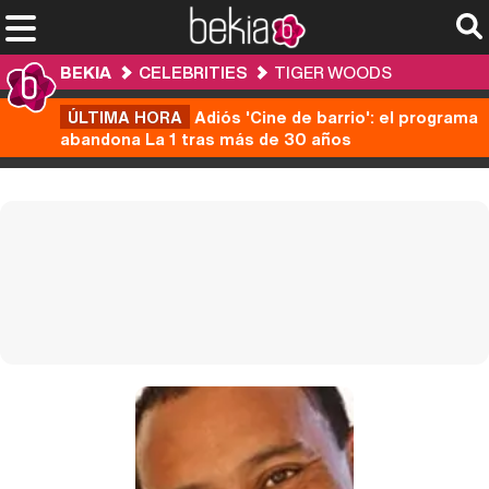
BEKIA
CELEBRITIES
TIGER WOODS
ÚLTIMA HORA
Adiós 'Cine de barrio': el programa
abandona La 1 tras más de 30 años