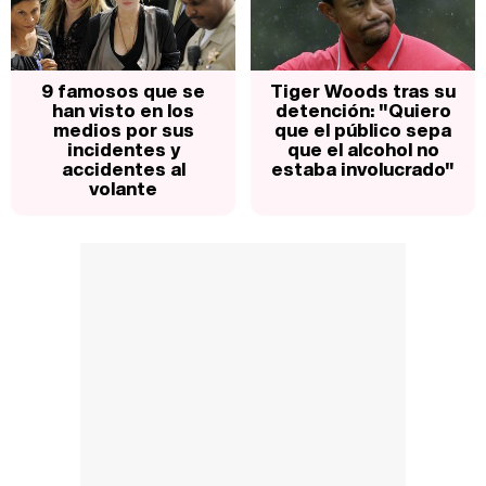
9 famosos que se
Tiger Woods tras su
han visto en los
detención: "Quiero
medios por sus
que el público sepa
incidentes y
que el alcohol no
accidentes al
estaba involucrado"
volante