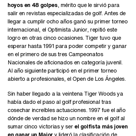
hoyos en 48 golpes
, mérito que le sirvió para
salir en revistas especializadas de golf. Antes de
llegar a cumplir ocho años ganó su primer torneo
internacional, el Optimista Junior, repitió este
Manu Baqueiro: "Tuve como referente a Bruce Willis en 'Luz de Luna' para mi trabajo en la serie 'Perdiendo el juicio'"
logro en otras cinco ocasiones. Tiger tuvo que
esperar hasta 1991 para poder competir y ganar
en el primero de sus tres Campeonatos
Nacionales de aficionados en categoría juvenil.
Magdalena de Suecia responde a las críticas y explica por qué le han permitido lanzar su propio negocio
Al año siguiente participó en el primer torneo
abierto a profesionales, el Open de Los Ángeles.
Sin haber llegado a la veintena Tiger Woods ya
había dado el paso al golf profesional tras
cosechar increíbles actuaciones. 1997 fue el año
dónde de verdad se hizo un nombre en el golf al
sumar cinco victorias y ser
el golfista más joven
en ganar un Major
y lideró la clasificación de