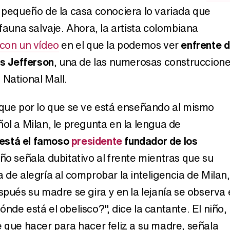
 pequeño de la casa conociera lo variada que
 fauna salvaje. Ahora, la artista colombiana
Manu Baqueiro: "Tuve como referente a Bruce Willis en 'Luz de Luna' para mi trabajo en la serie 'Perdiendo el juicio'"
con un vídeo
en el que la podemos ver
enfrente d
 Jefferson
, una de las numerosas construccion
 National Mall.
Magdalena de Suecia responde a las críticas y explica por qué le han permitido lanzar su propio negocio
 que por lo que se ve está enseñando al mismo
ol a Milan, le pregunta en la lengua de
está el famoso
presidente
fundador de los
niño señala dubitativo al frente mientras que su
 de alegría al comprobar la inteligencia de Milan,
spués su madre se gira y en la lejanía se observa 
nde está el obelisco?", dice la cantante. El niño,
e que hacer para hacer feliz a su madre, señala