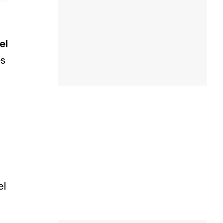
el
es
el