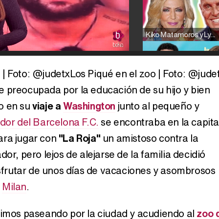
Kiko Matamoros y Lydia Lozano: "Nuestro público es de todas las edades y RTVE tiene un público muy pegado a las novelas, al que tenemos que captar"
Los Piqué en el zoo | Foto: @jude
 preocupada por la educación de su hijo y bien
Carlota Corredera y Javier de Hoyos: "La tele tiene que representar al público también y aquí están todos los perfiles posibles&quo;
o en su
viaje a
Washington
junto al pequeño y
dor del Barcelona F.C.
se encontraba en la capita
ara jugar con
"La Roja"
un amistoso contra la
Así se tomó Felipe VI que la Infanta Sofía no quisiera recibir formación militar
dor, pero lejos de alejarse de la familia decidió
disfrutar de unos días de vacaciones y asombrosos
n
Milan
.
Belén Esteban: "Estoy emocionada, muy contenta y muy feliz por llegar a RTVE"
vimos paseando por la ciudad y acudiendo al
zoo 