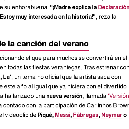
ibe su enhorabuena.
"¡Madre explica la
Declaració
 Estoy muy interesada en la historia!"
, reza la
.
e la canción del verano
cionando el que para muchos se convertirá en el
en todas las fiestas veraniegas. Tras estrenar co
, La'
, un tema no oficial que la artista saca con
 este año al igual que ya hiciera con el divertido
ra ha lanzado una
nueva versión
, llamada
'Versión
 contado con la participación de Carlinhos Brow
 el videoclip de
Piqué,
Messi
,
Fàbregas
,
Neymar
o