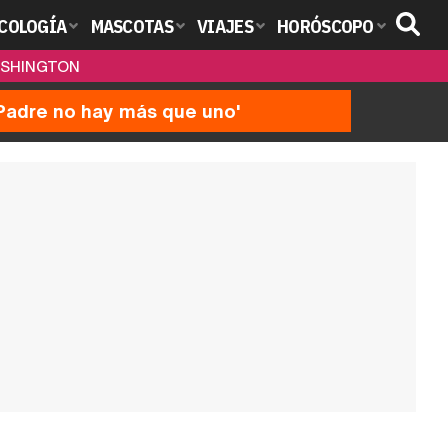
COLOGÍA
MASCOTAS
VIAJES
HORÓSCOPO
WASHINGTON
'Padre no hay más que uno'