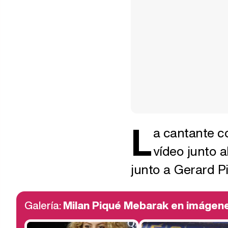
L
a cantante c
vídeo junto a
junto a Gerard P
Galería:
Milan Piqué Mebarak en imágen