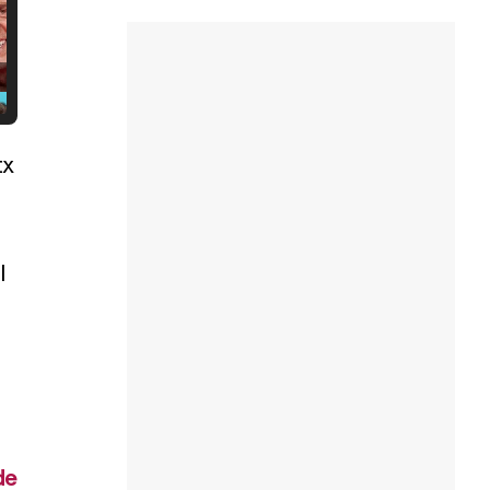
tx
l
de