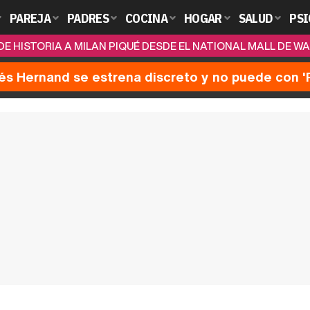
PAREJA
PADRES
COCINA
HOGAR
SALUD
PSI
DE HISTORIA A MILAN PIQUÉ DESDE EL NATIONAL MALL DE 
nés Hernand se estrena discreto y no puede con 