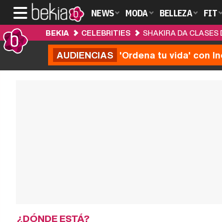
NEWS
MODA
BELLEZA
FIT
BEKIA
CELEBRITIES
SHAKIRA DA CLASES 
AUDIENCIAS
'Ordena tu vida' con I
¿DÓNDE ESTÁ?