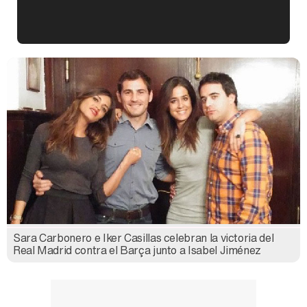
Kiko Matamoros y Lydia Lozano: "Nuestro público es de todas las edades y RTVE tiene un público muy pegado a las novelas, al que tenemos que captar"
Carlota Corredera y Javier de Hoyos: "La tele tiene que representar al público también y aquí están todos los perfiles posibles&quo;
Así se tomó Felipe VI que la Infanta Sofía no quisiera recibir formación militar
Sara Carbonero e Iker Casillas celebran la victoria del
Real Madrid contra el Barça junto a Isabel Jiménez
Belén Esteban: "Estoy emocionada, muy contenta y muy feliz por llegar a RTVE"