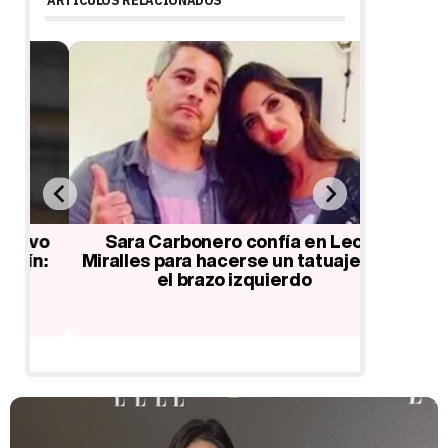
vo
Sara Carbonero confía en Leo
Sara Ca
:
Miralles para hacerse un tatuaje en
estil
el brazo izquierdo