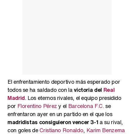
Manu Baqueiro: "Tuve como referente a Bruce Willis en 'Luz de Luna' para mi trabajo en la serie 'Perdiendo el juicio'"
Magdalena de Suecia responde a las críticas y explica por qué le han permitido lanzar su propio negocio
El enfrentamiento deportivo más esperado por
todos se ha saldado con la
victoria del
Real
Madrid
. Los eternos rivales, el equipo presidido
por
Florentino Pérez
y el
Barcelona F.C.
se
enfrentaron ayer en un partido en el que los
madridistas consiguieron vencer 3-1
a su rival,
con goles de
Cristiano Ronaldo
,
Karim Benzema