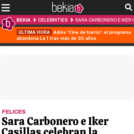
BEKIA
CELEBRITIES
SARA CARBONERO E IKER C
ÚLTIMA HORA
Adiós 'Cine de barrio': el programa
abandona La 1 tras más de 30 años
FELICES
Sara Carbonero e Iker
Casillas celebran la