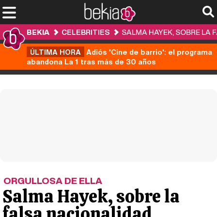
BEKIA
CELEBRITIES
SALMA HAYEK, SOBRE LA F
ÚLTIMA HORA
Adiós 'Cine de barrio': el programa
abandona La 1 tras más de 30 años
ORGULLOSA DE ELLA
Salma Hayek, sobre la
falsa nacionalidad