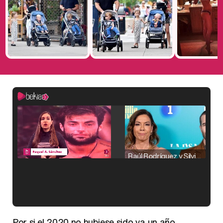
Raúl Rodríguez y Silvia Taulés nos cuentan su papel en 'La familia de la tele'
Kiko Matamoros y Lydia Lozano: "Nuestro público es de todas las edades y RTVE tiene un público muy pegado a las novelas, al que tenemos que captar"
Por si el 2020 no hubiese sido ya un año