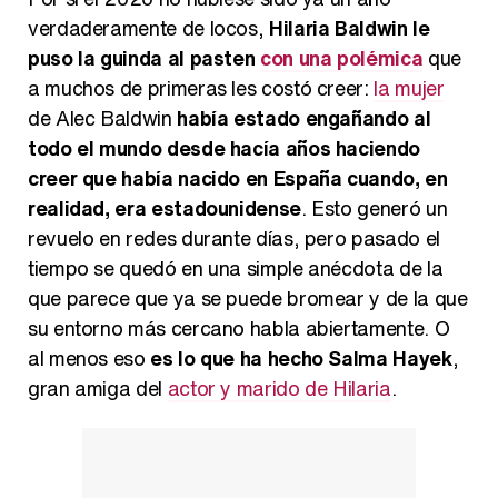
verdaderamente de locos,
Hilaria Baldwin le
puso la guinda al pasten
con una polémica
que
a muchos de primeras les costó creer:
la mujer
Carlota Corredera y Javier de Hoyos: "La tele tiene que representar al público también y aquí están todos los perfiles posibles&quo;
de Alec Baldwin
había estado engañando al
todo el mundo desde hacía años haciendo
creer que había nacido en España cuando, en
realidad, era estadounidense
. Esto generó un
Así se tomó Felipe VI que la Infanta Sofía no quisiera recibir formación militar
revuelo en redes durante días, pero pasado el
tiempo se quedó en una simple anécdota de la
que parece que ya se puede bromear y de la que
su entorno más cercano habla abiertamente. O
al menos eso
es lo que ha hecho Salma Hayek
,
Belén Esteban: "Estoy emocionada, muy contenta y muy feliz por llegar a RTVE"
gran amiga del
actor y marido de Hilaria
.
Manu Baqueiro: "Tuve como referente a Bruce Willis en 'Luz de Luna' para mi trabajo en la serie 'Perdiendo el juicio'"