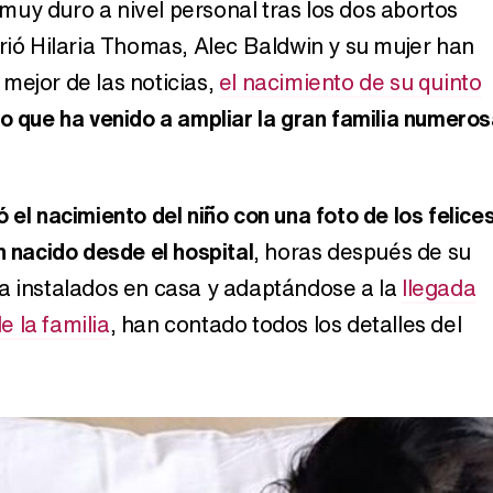
uy duro a nivel personal tras los dos abortos
frió Hilaria Thomas, Alec Baldwin y su mujer han
Carlota Corredera y Javier de Hoyos: "La tele tiene que representar al público también y aquí están todos los perfiles posibles&quo;
mejor de las noticias,
el nacimiento de su quinto
ño que ha venido a ampliar la gran familia numero
Así se tomó Felipe VI que la Infanta Sofía no quisiera recibir formación militar
 el nacimiento del niño con una foto de los felice
n nacido desde el hospital
, horas después de su
a instalados en casa y adaptándose a la
llegada
Belén Esteban: "Estoy emocionada, muy contenta y muy feliz por llegar a RTVE"
 la familia
, han contado todos los detalles del
Manu Baqueiro: "Tuve como referente a Bruce Willis en 'Luz de Luna' para mi trabajo en la serie 'Perdiendo el juicio'"