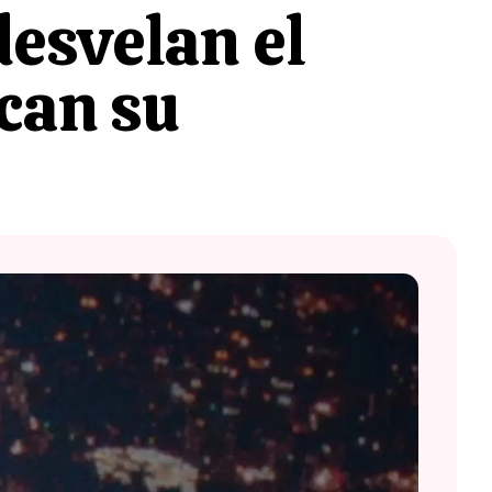
desvelan el
ican su