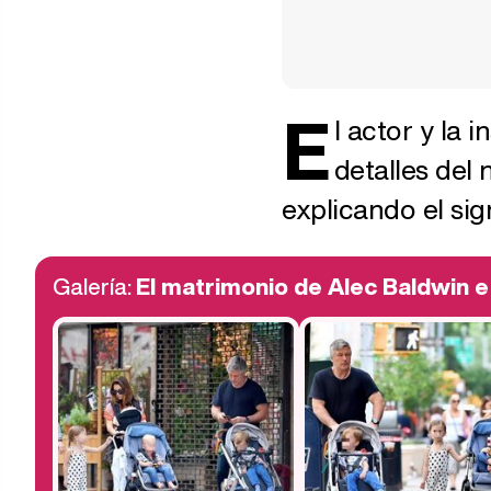
E
l actor y la 
detalles del
explicando el si
Galería:
El matrimonio de Alec Baldwin e