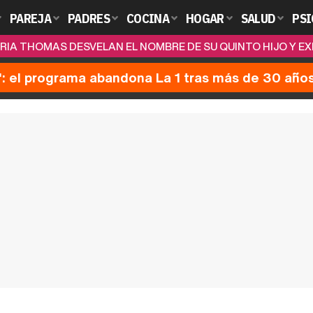
PAREJA
PADRES
COCINA
HOGAR
SALUD
PSI
ARIA THOMAS DESVELAN EL NOMBRE DE SU QUINTO HIJO Y EX
': el programa abandona La 1 tras más de 30 año