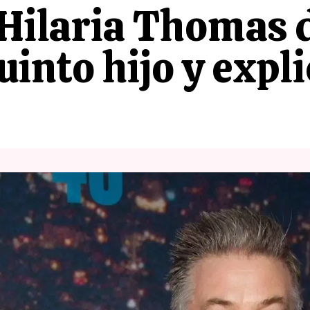
 Hilaria Thomas 
into hijo y expl