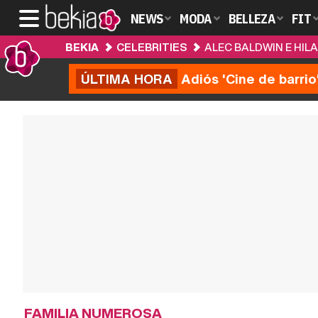
NEWS
MODA
BELLEZA
FIT
BEKIA
CELEBRITIES
ALEC BALDWIN E HIL
ÚLTIMA HORA
Adiós 'Cine de barrio
FAMILIA NUMEROSA