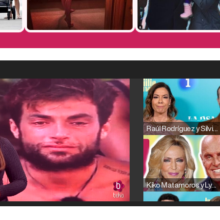
Raúl Rodríguez y Silvia Taulés nos cuentan su papel en 'La familia de la tele'
Kiko Matamoros y Lydia Lozano: "Nuestro público es de todas las edades y RTVE tiene un público muy pegado a las novelas, al que tenemos que captar"