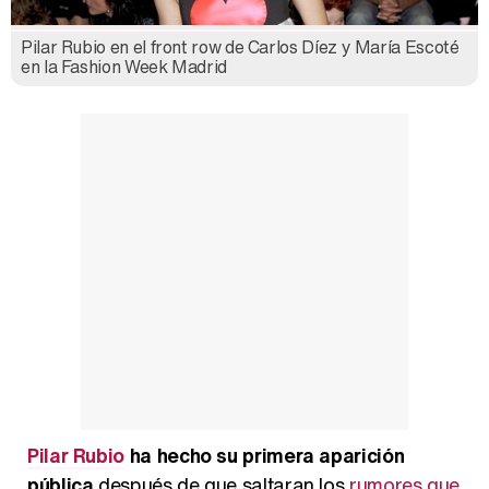
Pilar Rubio en el front row de Carlos Díez y María Escoté
Así se tomó Felipe VI que la Infanta Sofía no quisiera recibir formación militar
en la Fashion Week Madrid
Belén Esteban: "Estoy emocionada, muy contenta y muy feliz por llegar a RTVE"
Manu Baqueiro: "Tuve como referente a Bruce Willis en 'Luz de Luna' para mi trabajo en la serie 'Perdiendo el juicio'"
Magdalena de Suecia responde a las críticas y explica por qué le han permitido lanzar su propio negocio
Pilar Rubio
ha hecho su primera aparición
pública
después de que saltaran los
rumores que