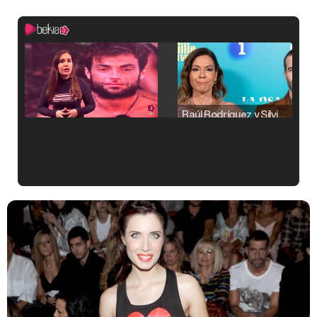
Raúl Rodríguez y Silvia Taulés nos cuentan su papel en 'La familia de la tele'
Kiko Matamoros y Lydia Lozano: "Nuestro público es de todas las edades y RTVE tiene un público muy pegado a las novelas, al que tenemos que captar"
Carlota Corredera y Javier de Hoyos: "La tele tiene que representar al público también y aquí están todos los perfiles posibles&quo;