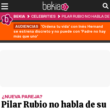
BEKIA
CELEBRITIES
PILAR RUBIO NO HABLA D
AUDIENCIAS
'Ordena tu vida' con Inés Hernand
se estrena discreto y no puede con 'Padre no hay
más que uno'
¿NUEVA PAREJA?
Pilar Rubio no habla de su