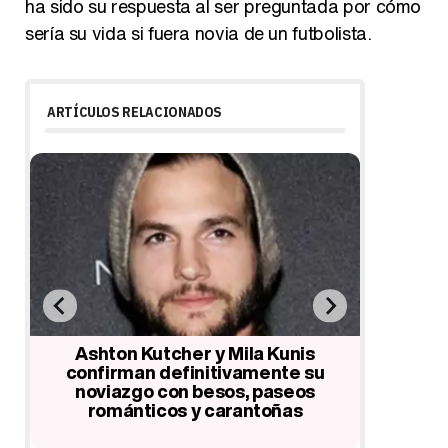
ha sido su respuesta al ser preguntada por cómo
sería su vida si fuera novia de un futbolista.
ARTÍCULOS RELACIONADOS
Sergio Ramos vuelve al trabajo tras
Sergio R
sus vacaciones en Ibiza sin Lara
haber 
Álvarez
conocer