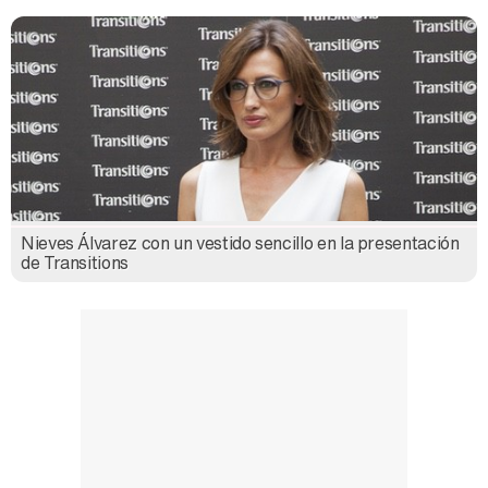
Kiko Matamoros y Lydia Lozano: "Nuestro público es de todas las edades y RTVE tiene un público muy pegado a las novelas, al que tenemos que captar"
Carlota Corredera y Javier de Hoyos: "La tele tiene que representar al público también y aquí están todos los perfiles posibles&quo;
Nieves Álvarez con un vestido sencillo en la presentación
Así se tomó Felipe VI que la Infanta Sofía no quisiera recibir formación militar
de Transitions
Belén Esteban: "Estoy emocionada, muy contenta y muy feliz por llegar a RTVE"