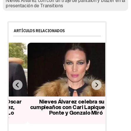
Nieves Álvarez con con un traje de pantalón y blazer en la
presentación de Transitions
ARTÍCULOS RELACIONADOS
ar
Nieves Álvarez celebra su 40
Nieves Á
cumpleaños con Cari Lapique, Laura
de la 
Ponte y Gonzalo Miró
Fes