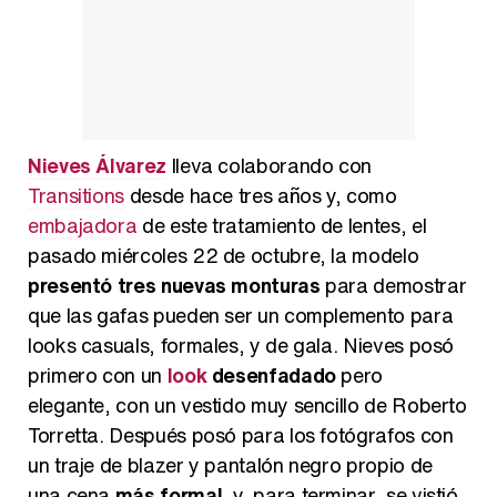
Manu Baqueiro: "Tuve como referente a Bruce Willis en 'Luz de Luna' para mi trabajo en la serie 'Perdiendo el juicio'"
Magdalena de Suecia responde a las críticas y explica por qué le han permitido lanzar su propio negocio
Nieves Álvarez
lleva colaborando con
Transitions
desde hace tres años y, como
embajadora
de este tratamiento de lentes, el
pasado miércoles 22 de octubre, la modelo
presentó tres nuevas monturas
para demostrar
que las gafas pueden ser un complemento para
looks casuals, formales, y de gala. Nieves posó
primero con un
look
desenfadado
pero
elegante, con un vestido muy sencillo de Roberto
Torretta. Después posó para los fotógrafos con
un traje de blazer y pantalón negro propio de
una cena
más formal
, y, para terminar, se vistió