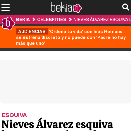
BEKIA
CELEBRITIES
NIEVES ÁLVAREZ ESQUIVA
AUDIENCIAS
'Ordena tu vida' con Inés Hernand
se estrena discreto y no puede con 'Padre no hay
más que uno'
ESQUIVA
Nieves Álvarez esquiva