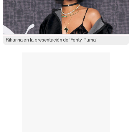
Así se tomó Felipe VI que la Infanta Sofía no quisiera recibir formación militar
Rihanna en la presentación de 'Fenty Puma'
Belén Esteban: "Estoy emocionada, muy contenta y muy feliz por llegar a RTVE"
Manu Baqueiro: "Tuve como referente a Bruce Willis en 'Luz de Luna' para mi trabajo en la serie 'Perdiendo el juicio'"
Magdalena de Suecia responde a las críticas y explica por qué le han permitido lanzar su propio negocio