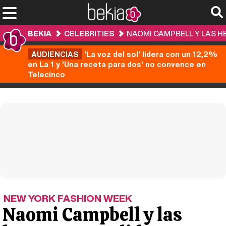
BEKIA
CELEBRITIES
NAOMI CAMPBELL Y LAS H
AUDIENCIAS
'La voz del sol' lidera con un 12,2%
en La 1 y 'Una receta para dos' no convence en
Telecinco
NEW YORK FASHION WEEK
Naomi Campbell y las