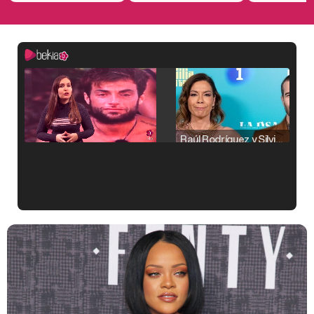
Raúl Rodríguez y Silvia Taulés nos cuentan su papel en 'La familia de la tele'
Kiko Matamoros y Lydia Lozano: "Nuestro público es de todas las edades y RTVE tiene un público muy pegado a las novelas, al que tenemos que captar"
Carlota Corredera y Javier de Hoyos: "La tele tiene que representar al público también y aquí están todos los perfiles posibles&quo;