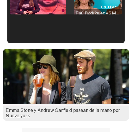
Raúl Rodríguez y Silvia Taulés nos cuentan su papel en 'La familia de la tele'
Kiko Matamoros y Lydia Lozano: "Nuestro público es de todas las edades y RTVE tiene un público muy pegado a las novelas, al que tenemos que captar"
Carlota Corredera y Javier de Hoyos: "La tele tiene que representar al público también y aquí están todos los perfiles posibles&quo;
Emma Stone y Andrew Garfield pasean de la mano por
Así se tomó Felipe VI que la Infanta Sofía no quisiera recibir formación militar
Nueva york