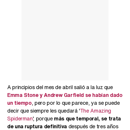
Belén Esteban: "Estoy emocionada, muy contenta y muy feliz por llegar a RTVE"
Manu Baqueiro: "Tuve como referente a Bruce Willis en 'Luz de Luna' para mi trabajo en la serie 'Perdiendo el juicio'"
Magdalena de Suecia responde a las críticas y explica por qué le han permitido lanzar su propio negocio
A principios del mes de abril salió a la luz que
Emma Stone y Andrew Garfield se habían dado
un tiempo
, pero por lo que parece, ya se puede
decir que siempre les quedará '
The Amazing
Spiderman
', porque
más que temporal, se trata
de una ruptura definitiva
después de tres años