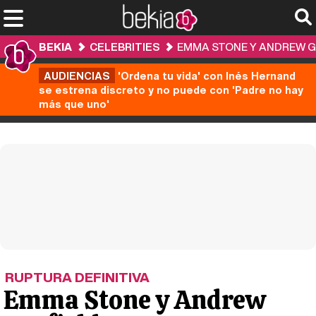
BEKIA
CELEBRITIES
EMMA STONE Y ANDREW GA
AUDIENCIAS
'Ordena tu vida' con Inés Hernand
se estrena discreto y no puede con 'Padre no hay
más que uno'
RUPTURA DEFINITIVA
Emma Stone y Andrew