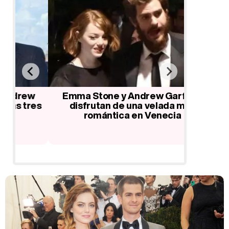
w
Emma Stone y Andrew Garfield
Andrew
es
disfrutan de una velada muy
Stone en
romántica en Venecia