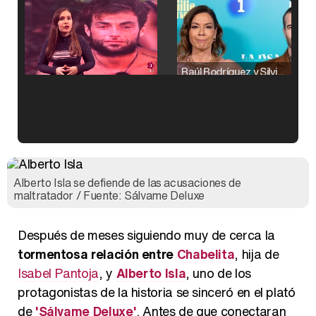
Raúl Rodríguez y Silvia Taulés nos cuentan su papel en 'La familia de la tele'
Kiko Matamoros y Lydia Lozano: "Nuestro público es de todas las edades y RTVE tiene un público muy pegado a las novelas, al que tenemos que captar"
Alberto Isla se defiende de las acusaciones de
maltratador / Fuente: Sálvame Deluxe
Después de meses siguiendo muy de cerca la
Carlota Corredera y Javier de Hoyos: "La tele tiene que representar al público también y aquí están todos los perfiles posibles&quo;
tormentosa relación entre
Chabelita
, hija de
Isabel Pantoja
, y
Alberto Isla
, uno de los
protagonistas de la historia se sinceró en el plató
de
'Sálvame Deluxe'
. Antes de que conectaran
Así se tomó Felipe VI que la Infanta Sofía no quisiera recibir formación militar