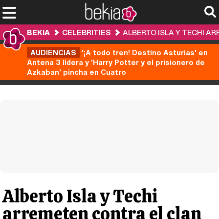
BEKIA
CELEBRITIES
ALBERTO ISLA Y TECHI A
AUDIENCIAS
'¡A todo tren! Destino Asturias' en
Antena 3 lidera y 'Harry Potter y el prisionero de
Azkaban' pincha en Cuatro
Alberto Isla y Techi
arremeten contra el clan