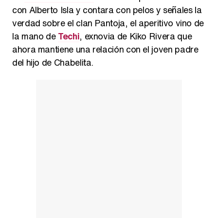
con Alberto Isla y contara con pelos y señales la
verdad sobre el clan Pantoja, el aperitivo vino de
la mano de
Techi
, exnovia de Kiko Rivera que
ahora mantiene una relación con el joven padre
Belén Esteban: "Estoy emocionada, muy contenta y muy feliz por llegar a RTVE"
del hijo de Chabelita.
Manu Baqueiro: "Tuve como referente a Bruce Willis en 'Luz de Luna' para mi trabajo en la serie 'Perdiendo el juicio'"
Magdalena de Suecia responde a las críticas y explica por qué le han permitido lanzar su propio negocio