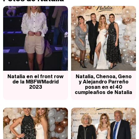
Carlota Corredera y Javier de Hoyos: "La tele tiene que representar al público también y aquí están todos los perfiles posibles&quo;
Así se tomó Felipe VI que la Infanta Sofía no quisiera recibir formación militar
Natalia en el front row
Natalia, Chenoa, Geno
de la MBFWMadrid
y Alejandro Parreño
2023
posan en el 40
cumpleaños de Natalia
Belén Esteban: "Estoy emocionada, muy contenta y muy feliz por llegar a RTVE"
Manu Baqueiro: "Tuve como referente a Bruce Willis en 'Luz de Luna' para mi trabajo en la serie 'Perdiendo el juicio'"