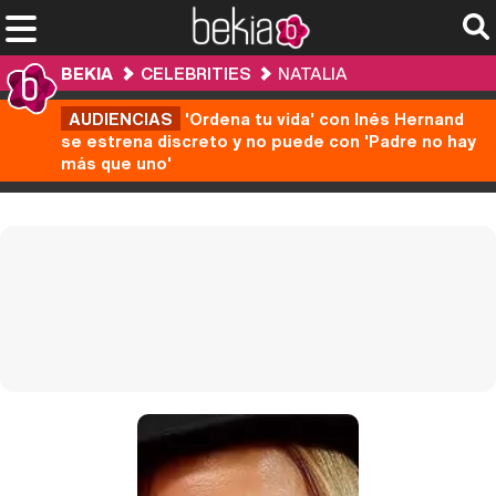
BEKIA
CELEBRITIES
NATALIA
AUDIENCIAS
'Ordena tu vida' con Inés Hernand
se estrena discreto y no puede con 'Padre no hay
más que uno'