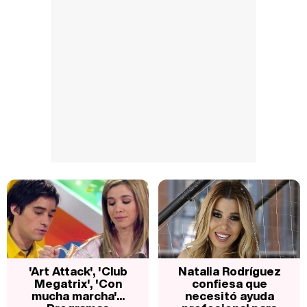
'Art Attack', 'Club
Natalia Rodríguez
Megatrix', 'Con
confiesa que
mucha marcha'...
necesitó ayuda