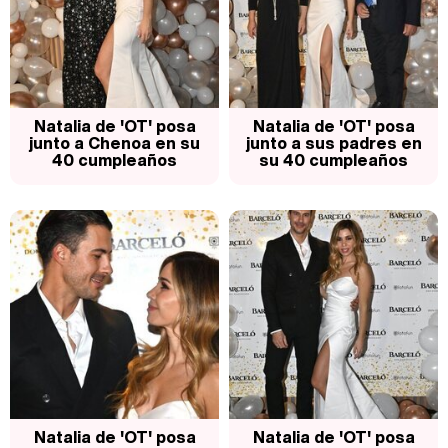
Magdalena de Suecia responde a las críticas y explica por qué le han permitido lanzar su propio negocio
Natalia de 'OT' posa
Natalia de 'OT' posa
junto a Chenoa en su
junto a sus padres en
40 cumpleaños
su 40 cumpleaños
Natalia de 'OT' posa
Natalia de 'OT' posa