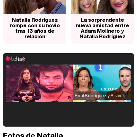
Natalia Rodríguez
La sorprendente
rompe con su novio
nueva amistad entre
tras 13 años de
Adara Molinero y
relación
Natalia Rodríguez
Raúl Rodríguez y Silvia Taulés nos cuentan su papel en 'La familia de la tele'
Kiko Matamoros y Lydia Lozano: "Nuestro público es de todas las edades y RTVE tiene un público muy pegado a las novelas, al que tenemos que captar"
Fotos de Natalia