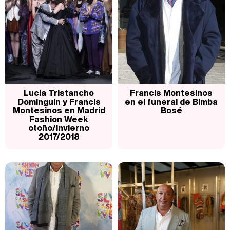
Manu Baqueiro: "Tuve como referente a Bruce Willis en 'Luz de Luna' para mi trabajo en la serie 'Perdiendo el juicio'"
Magdalena de Suecia responde a las críticas y explica por qué le han permitido lanzar su propio negocio
Lucía Tristancho
Francis Montesinos
Dominguin y Francis
en el funeral de Bimba
Montesinos en Madrid
Bosé
Fashion Week
otoño/invierno
2017/2018