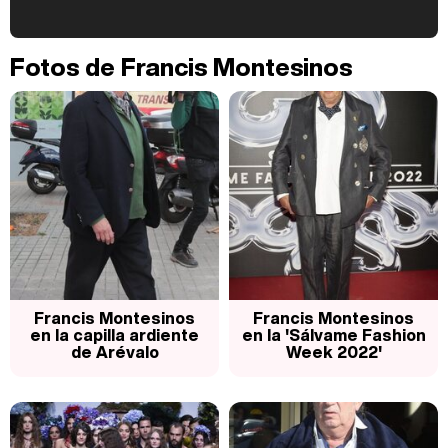
Kiko Matamoros y Lydia Lozano: "Nuestro público es de todas las edades y RTVE tiene un público muy pegado a las novelas, al que tenemos que captar"
Fotos de Francis Montesinos
Carlota Corredera y Javier de Hoyos: "La tele tiene que representar al público también y aquí están todos los perfiles posibles&quo;
Así se tomó Felipe VI que la Infanta Sofía no quisiera recibir formación militar
Francis Montesinos
Francis Montesinos
en la capilla ardiente
en la 'Sálvame Fashion
de Arévalo
Week 2022'
Belén Esteban: "Estoy emocionada, muy contenta y muy feliz por llegar a RTVE"