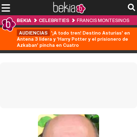
BEKIA
CELEBRITIES
FRANCIS MONTESINOS
AUDIENCIAS
'¡A todo tren! Destino Asturias' en
Antena 3 lidera y 'Harry Potter y el prisionero de
Azkaban' pincha en Cuatro