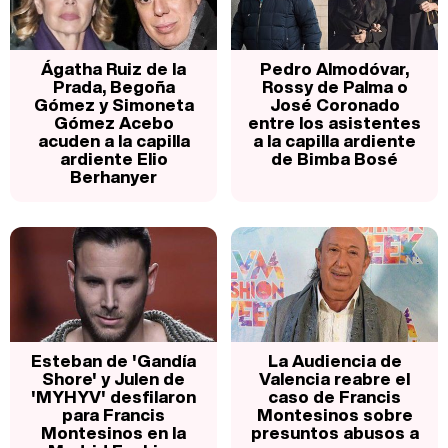
Ágatha Ruiz de la
Pedro Almodóvar,
Prada, Begoña
Rossy de Palma o
Gómez y Simoneta
José Coronado
Gómez Acebo
entre los asistentes
acuden a la capilla
a la capilla ardiente
ardiente Elio
de Bimba Bosé
Berhanyer
Esteban de 'Gandía
La Audiencia de
Shore' y Julen de
Valencia reabre el
'MYHYV' desfilaron
caso de Francis
para Francis
Montesinos sobre
Montesinos en la
presuntos abusos a