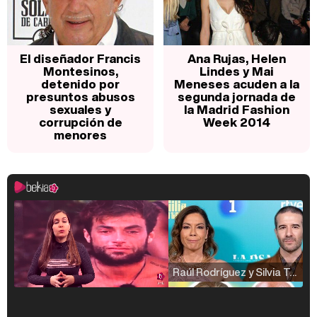
El diseñador Francis
Ana Rujas, Helen
Montesinos,
Lindes y Mai
detenido por
Meneses acuden a la
presuntos abusos
segunda jornada de
sexuales y
la Madrid Fashion
corrupción de
Week 2014
menores
Raúl Rodríguez y Silvia Taulés nos cuentan su papel en 'La familia de la tele'