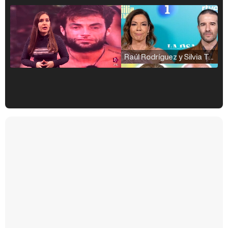
Raúl Rodríguez y Silvia Taulés nos cuentan su papel en 'La familia de la tele'
Kiko Matamoros y Lydia Lozano: "Nuestro público es de todas las edades y RTVE tiene un público muy pegado a las novelas, al que tenemos que captar"
Carlota Corredera y Javier de Hoyos: "La tele tiene que representar al público también y aquí están todos los perfiles posibles&quo;