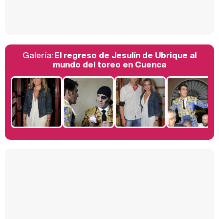
Así se tomó Felipe VI que la Infanta Sofía no quisiera recibir formación militar
Galería:
El regreso de Jesulín de Ubrique al
Belén Esteban: "Estoy emocionada, muy contenta y muy feliz por llegar a RTVE"
mundo del toreo en Cuenca
Manu Baqueiro: "Tuve como referente a Bruce Willis en 'Luz de Luna' para mi trabajo en la serie 'Perdiendo el juicio'"
Magdalena de Suecia responde a las críticas y explica por qué le han permitido lanzar su propio negocio