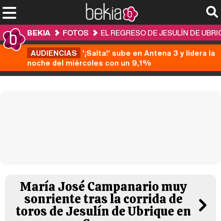
BEKIA
FOTOS
EL REGRESO DE JESULÍN DE UBR
AUDIENCIAS
'¡Salta!' sube en Antena 3 y lidera la
noche del miércoles con un 9,1%
María José Campanario muy
sonriente tras la corrida de
toros de Jesulín de Ubrique en