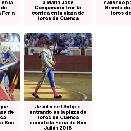
 en la
a María José
saliendo po
 de
Campanario tras la
Grande de 
 Feria
corrida en la plaza de
toros d
toros de Cuenca
ique
Jesulín de Ubrique
aza de
entrando en la plaza de
nca
toros de Cuenca
de San
durante la Feria de San
Julián 2018