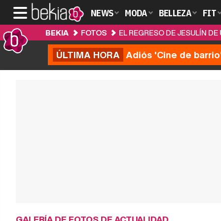
NEWS
MODA
BELLEZA
FIT
BEKIA
FOTOS
EL REGRESO DE JESULÍN D
ÚLTIMA HORA
Adiós 'Cine de barrio
GALERÍA DE FOTOS DE ACTUALIDAD