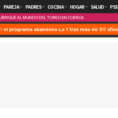
PAREJA
PADRES
COCINA
HOGAR
SALUD
PSI
E UBRIQUE AL MUNDO DEL TOREO EN CUENCA
': el programa abandona La 1 tras más de 30 año