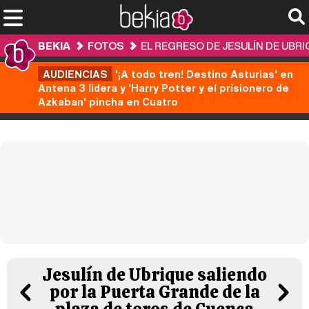
BEKIA
FOTOS
EL REGRESO DE JESULÍN DE UBR
AUDIENCIAS
'¡A todo tren! Destino Asturias' en
Antena 3 lidera y 'Harry Potter y el prisionero de
Azkaban' pincha en Cuatro
Jesulín de Ubrique saliendo
por la Puerta Grande de la