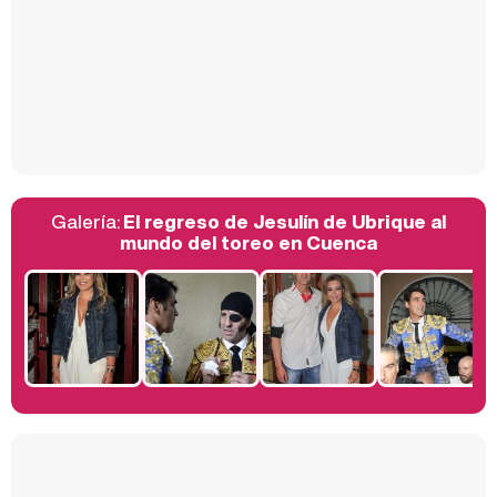
Así se tomó Felipe VI que la Infanta Sofía no quisiera recibir formación militar
Galería:
El regreso de Jesulín de Ubrique al
Belén Esteban: "Estoy emocionada, muy contenta y muy feliz por llegar a RTVE"
mundo del toreo en Cuenca
Manu Baqueiro: "Tuve como referente a Bruce Willis en 'Luz de Luna' para mi trabajo en la serie 'Perdiendo el juicio'"
Magdalena de Suecia responde a las críticas y explica por qué le han permitido lanzar su propio negocio