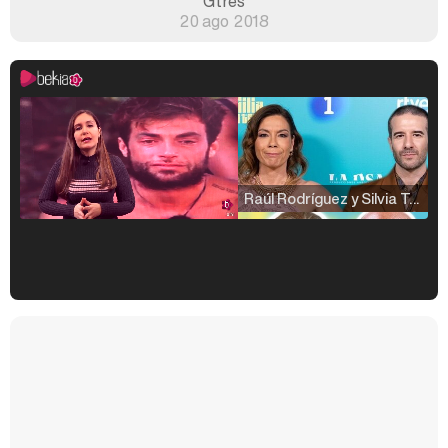
Gtres
20 ago 2018
Raúl Rodríguez y Silvia Taulés nos cuentan su papel en 'La familia de la tele'
Kiko Matamoros y Lydia Lozano: "Nuestro público es de todas las edades y RTVE tiene un público muy pegado a las novelas, al que tenemos que captar"
Carlota Corredera y Javier de Hoyos: "La tele tiene que representar al público también y aquí están todos los perfiles posibles&quo;