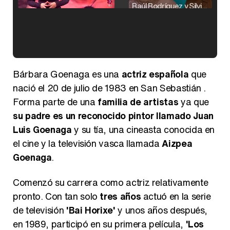
Raúl Rodríguez y Silvia Taulés nos cuentan su papel en 'La familia de la tele'
Kiko Matamoros y Lydia Lozano: "Nuestro público es de todas las edades y RTVE tiene un público muy pegado a las novelas, al que tenemos que captar"
Bárbara Goenaga es una
actriz española
que
nació el 20 de julio de 1983 en San Sebastián .
Forma parte de una
familia de artistas
ya que
su padre es un reconocido pintor llamado Juan
Carlota Corredera y Javier de Hoyos: "La tele tiene que representar al público también y aquí están todos los perfiles posibles&quo;
Luis Goenaga
y su tía, una cineasta conocida en
el cine y la televisión vasca llamada
Aizpea
Goenaga
.
Comenzó su carrera como actriz relativamente
Así se tomó Felipe VI que la Infanta Sofía no quisiera recibir formación militar
pronto. Con tan solo
tres años
actuó en la serie
de televisión
'Bai Horixe'
y unos años después,
en 1989, participó en su primera película,
'Los