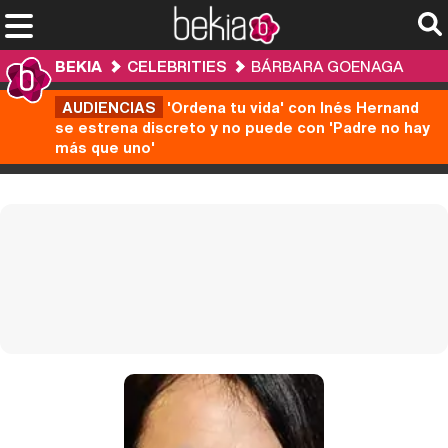
BEKIA
CELEBRITIES
BÁRBARA GOENAGA
AUDIENCIAS
'Ordena tu vida' con Inés Hernand
se estrena discreto y no puede con 'Padre no hay
más que uno'