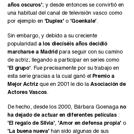
años oscuros'
; y desde entonces se convirtió en
Belén Esteban: "Estoy emocionada, muy contenta y muy feliz por llegar a RTVE"
una habitual del canal de televisión vasco como
por ejemplo en
'Duplex'
o
'Goenkale'
.
Sin embargo, y debido a su creciente
Manu Baqueiro: "Tuve como referente a Bruce Willis en 'Luz de Luna' para mi trabajo en la serie 'Perdiendo el juicio'"
popularidad
a los dieciséis años decidió
marcharse a Madrid
para seguir con su camino
de actriz; llegando a participar en series como
'El grupo'
. Fue precisamente por su trabajo en
esta serie gracias a la cual ganó el
Premio a
Magdalena de Suecia responde a las críticas y explica por qué le han permitido lanzar su propio negocio
Mejor Actriz
que en 2001 le dio la
Asociación de
Actores Vascos
.
De hecho, desde los 2000, Bárbara Goenaga
no
ha dejado de actuar en diferentes películas
:
'El regalo de Silvia'
,
'Amor en defensa propia'
o
'La buena nueva'
han sido algunas de sus