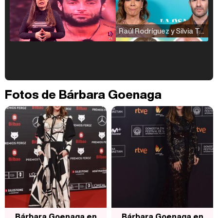
Raúl Rodríguez y Silvia Taulés nos cuentan su papel en 'La familia de la tele'
Kiko Matamoros y Lydia Lozano: "Nuestro público es de todas las edades y RTVE tiene un público muy pegado a las novelas, al que tenemos que captar"
Fotos de Bárbara Goenaga
Carlota Corredera y Javier de Hoyos: "La tele tiene que representar al público también y aquí están todos los perfiles posibles&quo;
Así se tomó Felipe VI que la Infanta Sofía no quisiera recibir formación militar
Bárbara Goenaga en
Bárbara Goenaga en