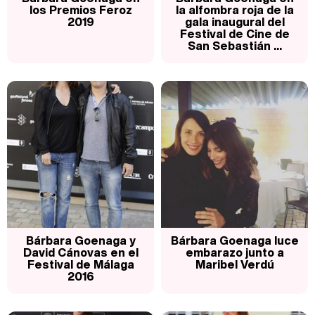
los Premios Feroz
la alfombra roja de la
2019
gala inaugural del
Festival de Cine de
San Sebastián ...
Belén Esteban: "Estoy emocionada, muy contenta y muy feliz por llegar a RTVE"
Manu Baqueiro: "Tuve como referente a Bruce Willis en 'Luz de Luna' para mi trabajo en la serie 'Perdiendo el juicio'"
Magdalena de Suecia responde a las críticas y explica por qué le han permitido lanzar su propio negocio
Bárbara Goenaga y
Bárbara Goenaga luce
David Cánovas en el
embarazo junto a
Festival de Málaga
Maribel Verdú
2016