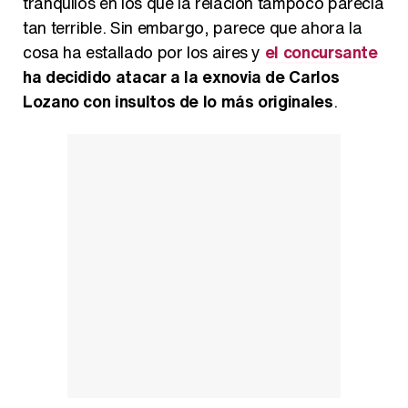
tranquilos en los que la relación tampoco parecía
tan terrible. Sin embargo, parece que ahora la
cosa ha estallado por los aires y
el concursante
ha decidido atacar a la exnovia de Carlos
Así se tomó Felipe VI que la Infanta Sofía no quisiera recibir formación militar
Lozano con insultos de lo más originales
.
Belén Esteban: "Estoy emocionada, muy contenta y muy feliz por llegar a RTVE"
Manu Baqueiro: "Tuve como referente a Bruce Willis en 'Luz de Luna' para mi trabajo en la serie 'Perdiendo el juicio'"