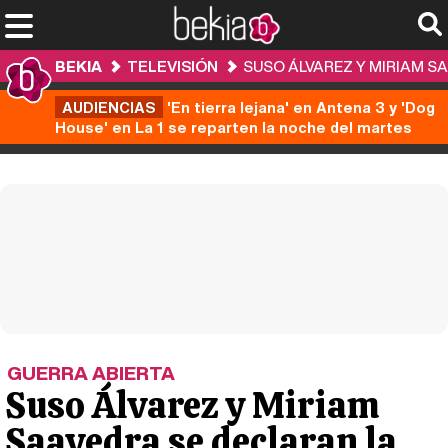
BEKIA
TELEVISIÓN
SUSO ÁLVAREZ Y MIRIAM S
AUDIENCIAS
'En tierra lejana' en Antena 3 y 'Dog
House' en La 1 se reparten la noche del martes
GUERRA ABIERTA
Suso Álvarez y Miriam
Saavedra se declaran la