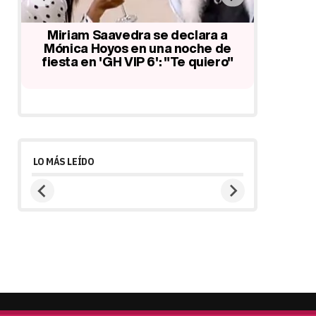
La monumental bronca entre Carlos
Mónica
Lozano, Miriam Saavedra y Mónica
toman el
Hoyos en 'GH VIP 6'
las 
"
…
LO MÁS LEÍDO