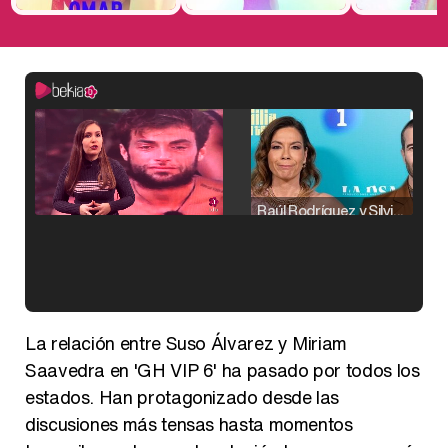
Raúl Rodríguez y Silvia Taulés nos cuentan su papel en 'La familia de la tele'
Kiko Matamoros y Lydia Lozano: "Nuestro público es de todas las edades y RTVE tiene un público muy pegado a las novelas, al que tenemos que captar"
La relación entre Suso Álvarez y Miriam
Saavedra en 'GH VIP 6' ha pasado por todos los
estados. Han protagonizado desde las
discusiones más tensas hasta momentos
Carlota Corredera y Javier de Hoyos: "La tele tiene que representar al público también y aquí están todos los perfiles posibles&quo;