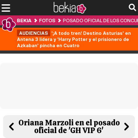
BEKIA
FOTOS
POSADO OFICIAL DE LOS CONCUR
AUDIENCIAS
'¡A todo tren! Destino Asturias' en
Antena 3 lidera y 'Harry Potter y el prisionero de
Azkaban' pincha en Cuatro
Oriana Marzoli en el posado
oficial de 'GH VIP 6'