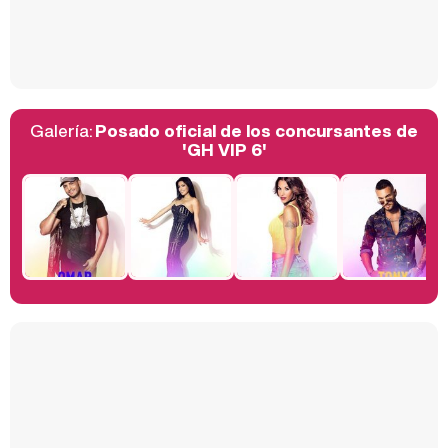
Así se tomó Felipe VI que la Infanta Sofía no quisiera recibir formación militar
Galería:
Posado oficial de los concursantes de
Belén Esteban: "Estoy emocionada, muy contenta y muy feliz por llegar a RTVE"
'GH VIP 6'
Manu Baqueiro: "Tuve como referente a Bruce Willis en 'Luz de Luna' para mi trabajo en la serie 'Perdiendo el juicio'"
Magdalena de Suecia responde a las críticas y explica por qué le han permitido lanzar su propio negocio