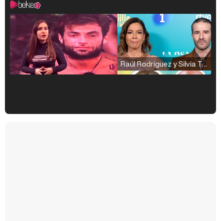
Raúl Rodríguez y Silvia Taulés nos cuentan su papel en 'La familia de la tele'
Kiko Matamoros y Lydia Lozano: "Nuestro público es de todas las edades y RTVE tiene un público muy pegado a las novelas, al que tenemos que captar"
Carlota Corredera y Javier de Hoyos: "La tele tiene que representar al público también y aquí están todos los perfiles posibles&quo;