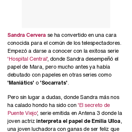
Magdalena de Suecia responde a las críticas y explica por qué le han permitido lanzar su propio negocio
Sandra Cervera
se ha convertido en una cara
conocida para el común de los telespectadores.
Empezó a darse a conocer con la exitosa serie
'Hospital Central'
, donde Sandra desempeñó el
papel de Mara, pero mucho antes ya había
debutado con papeles en otras series como
'Maniátics'
o
'Socarrats'
.
Pero sin lugar a dudas, donde Sandra más nos
ha calado hondo ha sido con
'El secreto de
Puente Viejo'
, serie emitida en Antena 3 donde la
joven actriz
interpreta el papel de Emilia Ulloa
,
una joven luchadora con ganas de ser feliz que