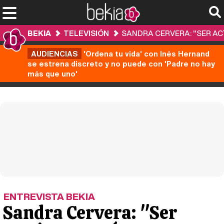
BEKIA
TELEVISIÓN
SANDRA CERVERA: "SER ACT
AUDIENCIAS
'Ordena tu vida' con Inés Hernand
se estrena discreto y no puede con 'Padre no hay
más que uno'
ENTREVISTA BEKIA
Sandra Cervera: "Ser