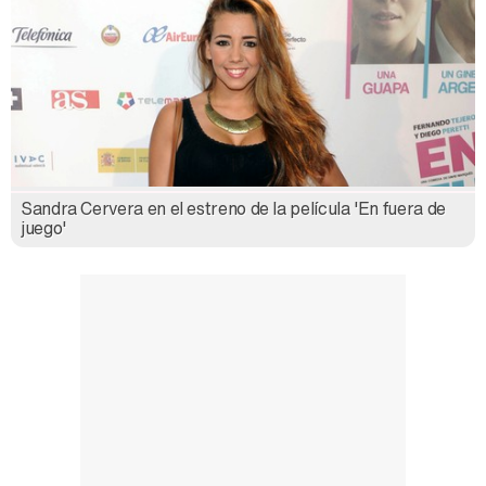
Carlota Corredera y Javier de Hoyos: "La tele tiene que representar al público también y aquí están todos los perfiles posibles&quo;
Sandra Cervera en el estreno de la película 'En fuera de
Así se tomó Felipe VI que la Infanta Sofía no quisiera recibir formación militar
juego'
Belén Esteban: "Estoy emocionada, muy contenta y muy feliz por llegar a RTVE"
Manu Baqueiro: "Tuve como referente a Bruce Willis en 'Luz de Luna' para mi trabajo en la serie 'Perdiendo el juicio'"