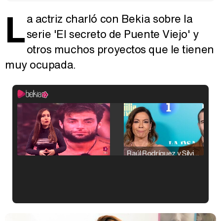
L
a actriz charló con Bekia sobre la
serie 'El secreto de Puente Viejo' y
otros muchos proyectos que le tienen
muy ocupada.
Raúl Rodríguez y Silvia Taulés nos cuentan su papel en 'La familia de la tele'
Kiko Matamoros y Lydia Lozano: "Nuestro público es de todas las edades y RTVE tiene un público muy pegado a las novelas, al que tenemos que captar"