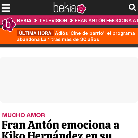
BEKIA
TELEVISIÓN
FRAN ANTÓN EMOCIONA A K
ÚLTIMA HORA
Adiós 'Cine de barrio': el programa
abandona La 1 tras más de 30 años
MUCHO AMOR
Fran Antón emociona a
Kiko Hernández en su