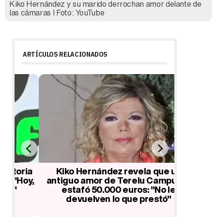
Kiko Hernández y su marido derrochan amor delante de
las cámaras l Foto: YouTube
ARTÍCULOS RELACIONADOS
ia
Kiko Hernández revela que un
La acti
oy,
antiguo amor de Terelu Campus le
Hernánd
estafó 50.000 euros: "No le
que f
devuelven lo que prestó"
qued