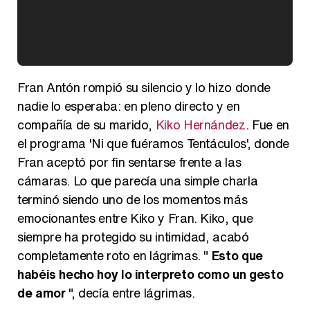
Kiko Matamoros y Lydia Lozano: "Nuestro público es de todas las edades y RTVE tiene un público muy pegado a las novelas, al que tenemos que captar"
Fran Antón rompió su silencio y lo hizo donde
nadie lo esperaba: en pleno directo y en
compañía de su marido,
Kiko Hernández
. Fue en
el programa 'Ni que fuéramos Tentáculos', donde
Carlota Corredera y Javier de Hoyos: "La tele tiene que representar al público también y aquí están todos los perfiles posibles&quo;
Fran aceptó por fin sentarse frente a las
cámaras. Lo que parecía una simple charla
terminó siendo uno de los momentos más
emocionantes entre Kiko y Fran. Kiko, que
Así se tomó Felipe VI que la Infanta Sofía no quisiera recibir formación militar
siempre ha protegido su intimidad, acabó
completamente roto en lágrimas. "
Esto que
habéis hecho hoy lo interpreto como un gesto
de amor
", decía entre lágrimas.