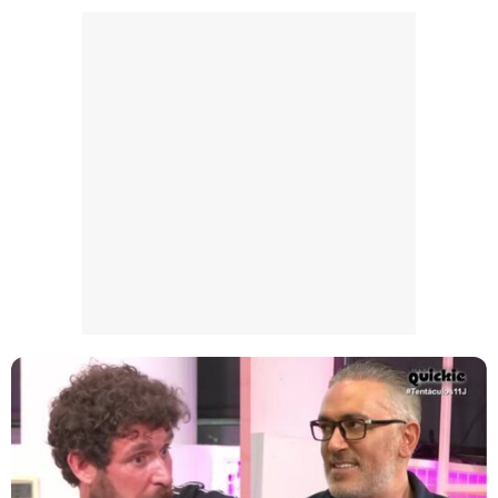
Belén Esteban: "Estoy emocionada, muy contenta y muy feliz por llegar a RTVE"
Manu Baqueiro: "Tuve como referente a Bruce Willis en 'Luz de Luna' para mi trabajo en la serie 'Perdiendo el juicio'"
Magdalena de Suecia responde a las críticas y explica por qué le han permitido lanzar su propio negocio