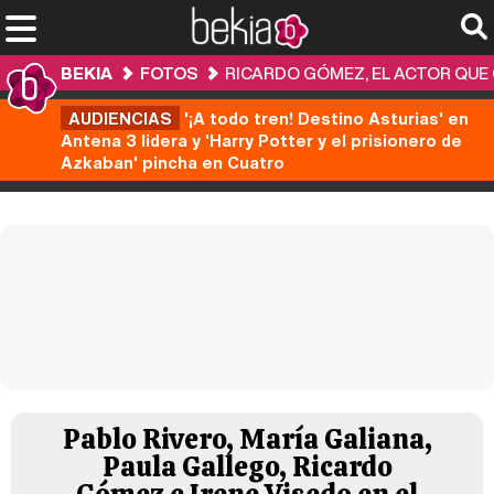
BEKIA
FOTOS
RICARDO GÓMEZ, EL ACTOR QUE
AUDIENCIAS
'¡A todo tren! Destino Asturias' en
Antena 3 lidera y 'Harry Potter y el prisionero de
Azkaban' pincha en Cuatro
Pablo Rivero, María Galiana,
Paula Gallego, Ricardo