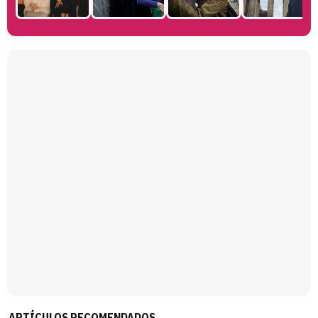
Manu Baqueiro: "Tuve como referente a Bruce Willis en 'Luz de Luna' para mi trabajo en la serie 'Perdiendo el juicio'"
Magdalena de Suecia responde a las críticas y explica por qué le han permitido lanzar su propio negocio
ARTÍCULOS RECOMENDADOS