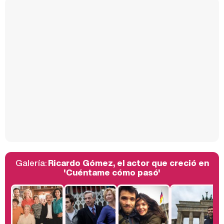
Carlota Corredera y Javier de Hoyos: "La tele tiene que representar al público también y aquí están todos los perfiles posibles&quo;
Así se tomó Felipe VI que la Infanta Sofía no quisiera recibir formación militar
Galería:
Ricardo Gómez, el actor que creció en
Belén Esteban: "Estoy emocionada, muy contenta y muy feliz por llegar a RTVE"
'Cuéntame cómo pasó'