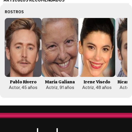
ROSTROS
Pablo Rivero
María Galiana
Irene Visedo
Ricar
Actor, 45 años
Actriz, 91 años
Actriz, 48 años
Actor,