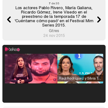
7
de 35
Los actores Pablo Rivero, María Galiana,
Ricardo Gómez, Irene Visedo en el
preestreno de la temporada 17 de
'Cuéntame cómo pasó' en el Festival Mim
Series 2015.
Gtres
24 nov 2015
Raúl Rodríguez y Silvia Taulés nos cuentan su papel en 'La familia de la tele'
Kiko Matamoros y Lydia Lozano: "Nuestro público es de todas las edades y RTVE tiene un público muy pegado a las novelas, al que tenemos que captar"