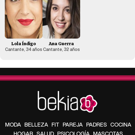
Lola Índigo
Ana Guerra
Cantante, 34 años
Cantante, 32 años
MODA
BELLEZA
FIT
PAREJA
PADRES
COCINA
HOGAR
SALUD
PSICOLOGÍA
MASCOTAS