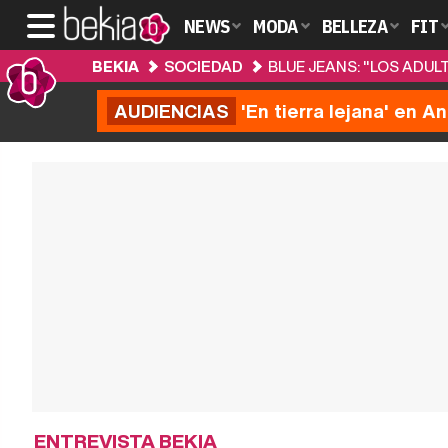
NEWS
MODA
BELLEZA
FIT
BEKIA
SOCIEDAD
BLUE JEANS: "LOS ADU
AUDIENCIAS
'En tierra lejana' en A
ENTREVISTA BEKIA