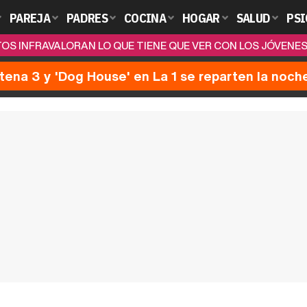
PAREJA
PADRES
COCINA
HOGAR
SALUD
PSI
LTOS INFRAVALORAN LO QUE TIENE QUE VER CON LOS JÓVE
ntena 3 y 'Dog House' en La 1 se reparten la noch