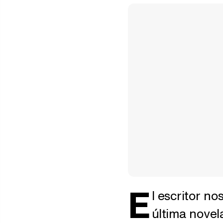
E
l escritor no
última novel