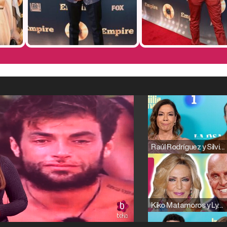
Raúl Rodríguez y Silvia Taulés nos cuentan su papel en 'La familia de la tele'
Kiko Matamoros y Lydia Lozano: "Nuestro público es de todas las edades y RTVE tiene un público muy pegado a las novelas, al que tenemos que captar"