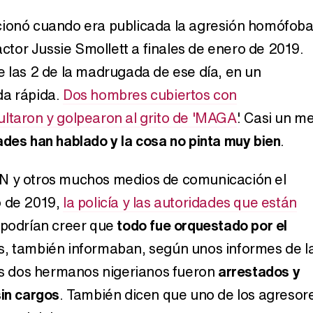
cionó cuando era publicada la agresión homófoba
 actor Jussie Smollett a finales de enero de 2019.
Carlota Corredera y Javier de Hoyos: "La tele tiene que representar al público también y aquí están todos los perfiles posibles&quo;
e las 2 de la madrugada de ese día, en un
da rápida.
Dos hombres cubiertos con
ltaron y golpearon al grito de 'MAGA
'. Casi un m
Así se tomó Felipe VI que la Infanta Sofía no quisiera recibir formación militar
ades han hablado y la cosa no pinta muy bien
.
N y otros muchos medios de comunicación el
o de 2019,
la policía y las autoridades que están
Belén Esteban: "Estoy emocionada, muy contenta y muy feliz por llegar a RTVE"
podrían creer que
todo fue orquestado por el
, también informaban, según unos informes de l
los dos hermanos nigerianos fueron
arrestados y
Manu Baqueiro: "Tuve como referente a Bruce Willis en 'Luz de Luna' para mi trabajo en la serie 'Perdiendo el juicio'"
sin cargos
. También dicen que uno de los agresor