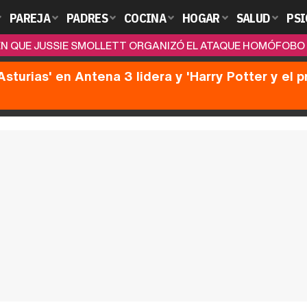
PAREJA
PADRES
COCINA
HOGAR
SALUD
PSI
N QUE JUSSIE SMOLLETT ORGANIZÓ EL ATAQUE HOMÓFOBO 
Asturias' en Antena 3 lidera y 'Harry Potter y el 