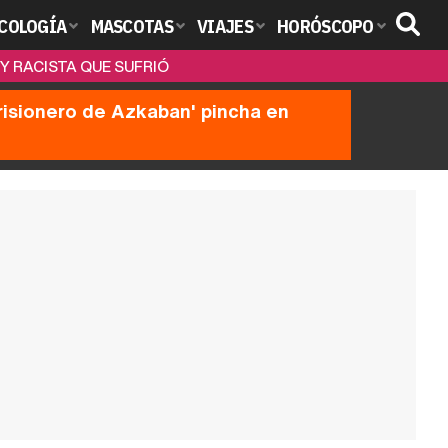
COLOGÍA
MASCOTAS
VIAJES
HORÓSCOPO
Y RACISTA QUE SUFRIÓ
prisionero de Azkaban' pincha en