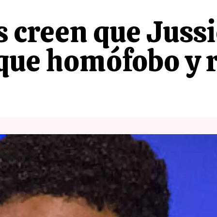
s creen que Jussi
aque homófobo y r