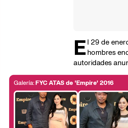
E
l 29 de ener
hombres enc
autoridades anun
Galería:
FYC ATAS de 'Empire' 2016