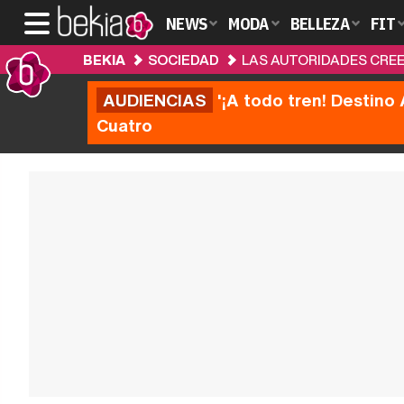
NEWS
MODA
BELLEZA
FIT
BEKIA
SOCIEDAD
LAS AUTORIDADES CREE
AUDIENCIAS
'¡A todo tren! Destino 
Cuatro