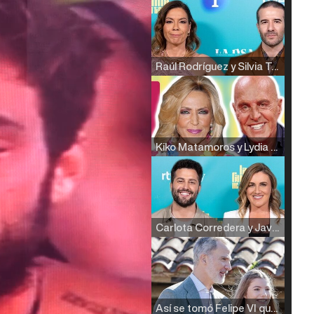
Raúl Rodríguez y Silvia Taulés nos cuentan su papel en 'La familia de la tele'
Kiko Matamoros y Lydia Lozano: "Nuestro público es de todas las edades y RTVE tiene un público muy pegado a las novelas, al que tenemos que captar"
Carlota Corredera y Javier de Hoyos: "La tele tiene que representar al público también y aquí están todos los perfiles posibles&quo;
Así se tomó Felipe VI que la Infanta Sofía no quisiera recibir formación militar