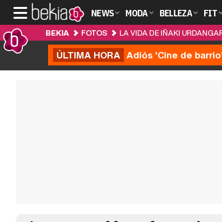
NEWS
MODA
BELLEZA
FIT
BEKIA
FOTOS
LA VIDA DE IÑAKI URDANGA
ÚLTIMA HORA
Adiós 'Cine de barrio