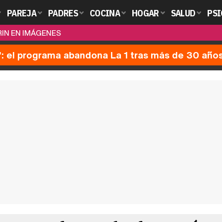
PAREJA
PADRES
COCINA
HOGAR
SALUD
PSI
RIN EN IMÁGENES
': el programa abandona La 1 tras más de 30 año