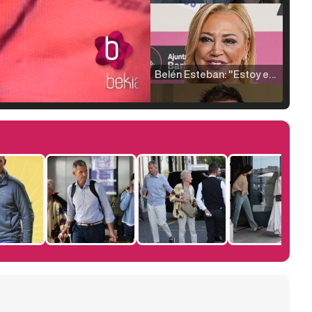
Belén Esteban: "Estoy emocionada, muy contenta y muy feliz por llegar a RTVE"
Manu Baqueiro: "Tuve como referente a Bruce Willis en 'Luz de Luna' para mi trabajo en la serie 'Perdiendo el juicio'"
Magdalena de Suecia responde a las críticas y explica por qué le han permitido lanzar su propio negocio