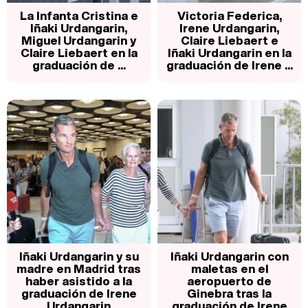
La Infanta Cristina e
Victoria Federica,
Iñaki Urdangarin,
Irene Urdangarin,
Miguel Urdangarin y
Claire Liebaert e
Claire Liebaert en la
Iñaki Urdangarin en la
graduación de ...
graduación de Irene ...
Iñaki Urdangarin y su
Iñaki Urdangarin con
madre en Madrid tras
maletas en el
haber asistido a la
aeropuerto de
graduación de Irene
Ginebra tras la
Urdangarin
graduación de Irene