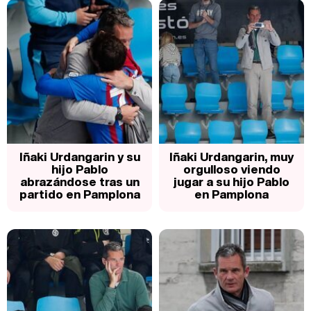
Iñaki Urdangarin y su
Iñaki Urdangarin, muy
hijo Pablo
orgulloso viendo
abrazándose tras un
jugar a su hijo Pablo
partido en Pamplona
en Pamplona