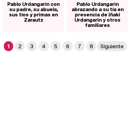
Pablo Urdangarin con
Pablo Urdangarin
su padre, su abuela,
abrazando a su tía en
sus tíos y primas en
presencia de Iñaki
Zarautz
Urdangarin y otros
familiares
1
2
3
4
5
6
7
8
Siguiente
9
10
1