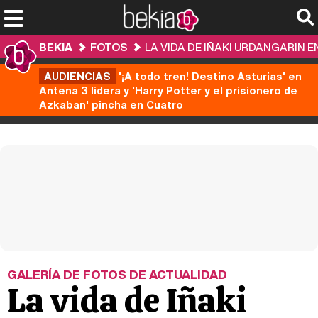
BEKIA
FOTOS
LA VIDA DE IÑAKI URDANGARIN 
AUDIENCIAS
'¡A todo tren! Destino Asturias' en
Antena 3 lidera y 'Harry Potter y el prisionero de
Azkaban' pincha en Cuatro
GALERÍA DE FOTOS DE ACTUALIDAD
La vida de Iñaki