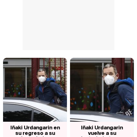
Iñaki Urdangarin en
Iñaki Urdangarin
su regreso a su
vuelve a su