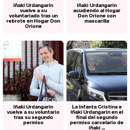
Iñaki Urdangarin
Iñaki Urdangarin
vuelve a su
acudiendo al Hogar
voluntariado tras un
Don Orione con
rebrote en Hogar Don
mascarilla
Orione
Iñaki Urdangarin
La Infanta Cristina e
vuelve a su voluntario
Iñaki Urdangarin en el
tras su segundo
final del segundo
permiso
permiso carcelario de
Iñaki ...