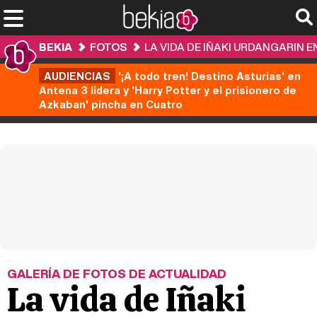
BEKIA
FOTOS
LA VIDA DE IÑAKI URDANGARIN 
AUDIENCIAS
'¡A todo tren! Destino Asturias' en
Antena 3 lidera y 'Harry Potter y el prisionero de
Azkaban' pincha en Cuatro
GALERÍA DE FOTOS DE ACTUALIDAD
La vida de Iñaki