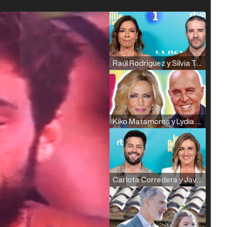
Raúl Rodríguez y Silvia Taulés nos cuentan su papel en 'La familia de la tele'
Kiko Matamoros y Lydia Lozano: "Nuestro público es de todas las edades y RTVE tiene un público muy pegado a las novelas, al que tenemos que captar"
Carlota Corredera y Javier de Hoyos: "La tele tiene que representar al público también y aquí están todos los perfiles posibles&quo;