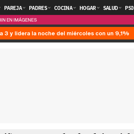
PAREJA
PADRES
COCINA
HOGAR
SALUD
PSI
RIN EN IMÁGENES
a 3 y lidera la noche del miércoles con un 9,1%