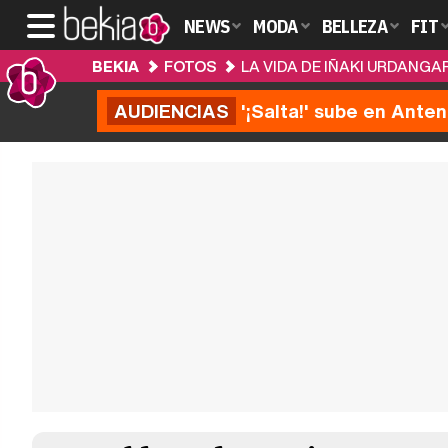
NEWS
MODA
BELLEZA
FIT
BEKIA
FOTOS
LA VIDA DE IÑAKI URDANGA
AUDIENCIAS
'¡Salta!' sube en Anten