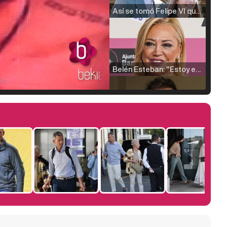
Así se tomó Felipe VI que la Infanta Sofía no quisiera recibir formación militar
Belén Esteban: "Estoy emocionada, muy contenta y muy feliz por llegar a RTVE"
Manu Baqueiro: "Tuve como referente a Bruce Willis en 'Luz de Luna' para mi trabajo en la serie 'Perdiendo el juicio'"
Magdalena de Suecia responde a las críticas y explica por qué le han permitido lanzar su propio negocio