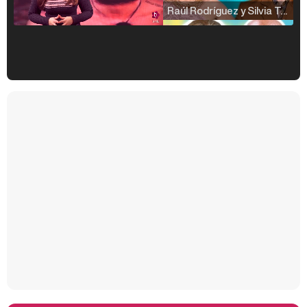
Raúl Rodríguez y Silvia Taulés nos cuentan su papel en 'La familia de la tele'
Kiko Matamoros y Lydia Lozano: "Nuestro público es de todas las edades y RTVE tiene un público muy pegado a las novelas, al que tenemos que captar"
Carlota Corredera y Javier de Hoyos: "La tele tiene que representar al público también y aquí están todos los perfiles posibles&quo;
Así se tomó Felipe VI que la Infanta Sofía no quisiera recibir formación militar