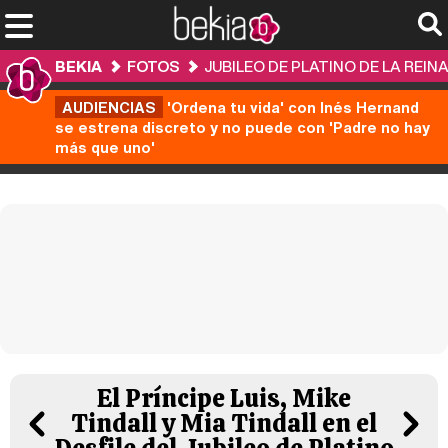
BEKIA
FOTOS
JUBILEO DE PLATINO DE LA REINA 
AUDIENCIAS
'Ordena tu vida' con Inés Hernand
se estrena discreto y no puede con 'Padre no hay
más que uno'
El Príncipe Luis, Mike
Tindall y Mia Tindall en el