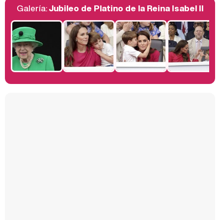
Galería:
Jubileo de Platino de la Reina Isabel II
Belén Esteban: "Estoy emocionada, muy contenta y muy feliz por llegar a RTVE"
Manu Baqueiro: "Tuve como referente a Bruce Willis en 'Luz de Luna' para mi trabajo en la serie 'Perdiendo el juicio'"
Magdalena de Suecia responde a las críticas y explica por qué le han permitido lanzar su propio negocio