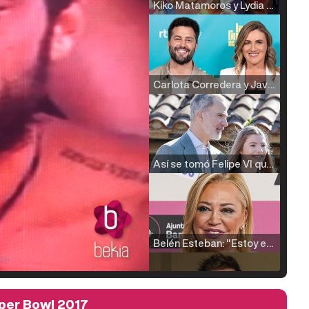
Kiko Matamoros y Lydia Lozano: "Nuestro público es de todas las edades y RTVE tiene un público muy pegado a las novelas, al que tenemos que captar"
Carlota Corredera y Javier de Hoyos: "La tele tiene que representar al público también y aquí están todos los perfiles posibles&quo;
Así se tomó Felipe VI que la Infanta Sofía no quisiera recibir formación militar
Belén Esteban: "Estoy emocionada, muy contenta y muy feliz por llegar a RTVE"
uper Bowl 2017