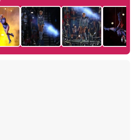
Manu Baqueiro: "Tuve como referente a Bruce Willis en 'Luz de Luna' para mi trabajo en la serie 'Perdiendo el juicio'"
Magdalena de Suecia responde a las críticas y explica por qué le han permitido lanzar su propio negocio