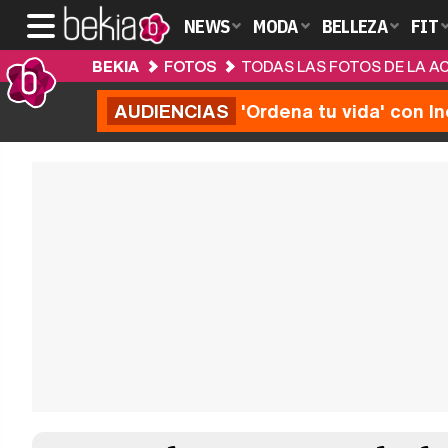
NEWS
MODA
BELLEZA
FIT
BEKIA
FOTOS
TODAS LAS FOTOS DE LA A
AUDIENCIAS
'Ordena tu vida' con I