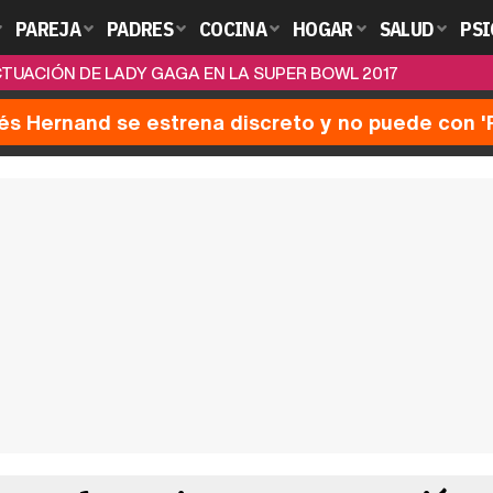
PAREJA
PADRES
COCINA
HOGAR
SALUD
PSI
CTUACIÓN DE LADY GAGA EN LA SUPER BOWL 2017
nés Hernand se estrena discreto y no puede con 