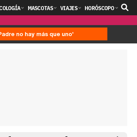
COLOGÍA
MASCOTAS
VIAJES
HORÓSCOPO
'Padre no hay más que uno'