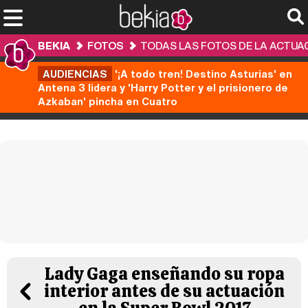
BEKIA
FOTOS
TODAS LAS FOTOS DE LA ACTUAC
AUDIENCIAS
'¡A todo tren! Destino Asturias' en
Antena 3 lidera y 'Harry Potter y el prisionero de
Azkaban' pincha en Cuatro
Lady Gaga enseñando su ropa
interior antes de su actuación