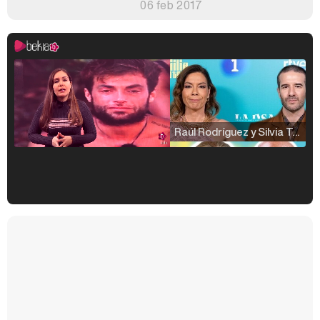
06 feb 2017
Raúl Rodríguez y Silvia Taulés nos cuentan su papel en 'La familia de la tele'
Kiko Matamoros y Lydia Lozano: "Nuestro público es de todas las edades y RTVE tiene un público muy pegado a las novelas, al que tenemos que captar"
Carlota Corredera y Javier de Hoyos: "La tele tiene que representar al público también y aquí están todos los perfiles posibles&quo;