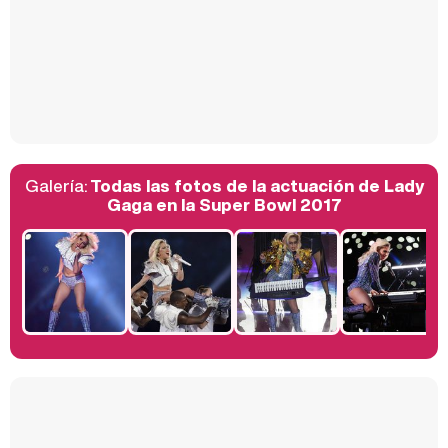
Así se tomó Felipe VI que la Infanta Sofía no quisiera recibir formación militar
Galería:
Todas las fotos de la actuación de Lady
Belén Esteban: "Estoy emocionada, muy contenta y muy feliz por llegar a RTVE"
Gaga en la Super Bowl 2017
Manu Baqueiro: "Tuve como referente a Bruce Willis en 'Luz de Luna' para mi trabajo en la serie 'Perdiendo el juicio'"
Magdalena de Suecia responde a las críticas y explica por qué le han permitido lanzar su propio negocio