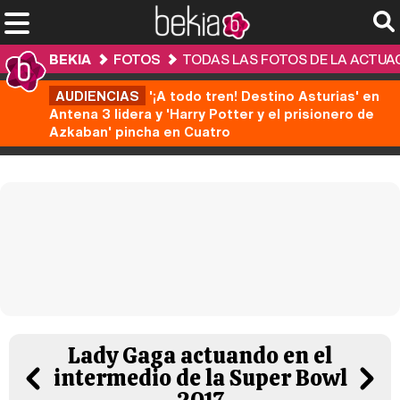
BEKIA
FOTOS
TODAS LAS FOTOS DE LA ACTUAC
AUDIENCIAS
'¡A todo tren! Destino Asturias' en
Antena 3 lidera y 'Harry Potter y el prisionero de
Azkaban' pincha en Cuatro
Lady Gaga actuando en el
intermedio de la Super Bowl