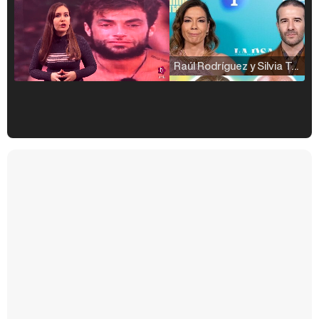
Raúl Rodríguez y Silvia Taulés nos cuentan su papel en 'La familia de la tele'
Kiko Matamoros y Lydia Lozano: "Nuestro público es de todas las edades y RTVE tiene un público muy pegado a las novelas, al que tenemos que captar"
Carlota Corredera y Javier de Hoyos: "La tele tiene que representar al público también y aquí están todos los perfiles posibles&quo;
Así se tomó Felipe VI que la Infanta Sofía no quisiera recibir formación militar