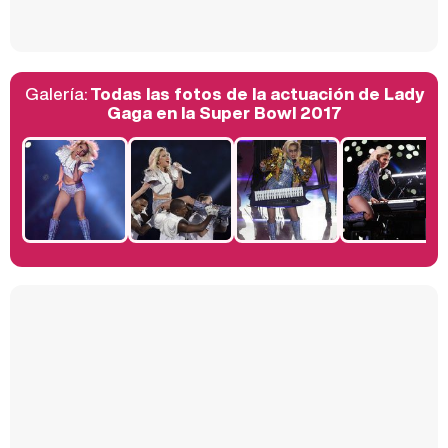
Galería:
Todas las fotos de la actuación de Lady
Belén Esteban: "Estoy emocionada, muy contenta y muy feliz por llegar a RTVE"
Gaga en la Super Bowl 2017
Manu Baqueiro: "Tuve como referente a Bruce Willis en 'Luz de Luna' para mi trabajo en la serie 'Perdiendo el juicio'"
Magdalena de Suecia responde a las críticas y explica por qué le han permitido lanzar su propio negocio