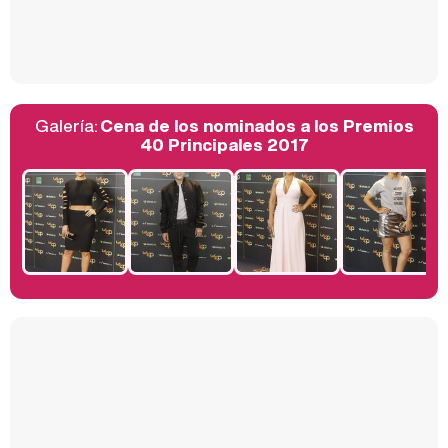
Así se tomó Felipe VI que la Infanta Sofía no quisiera recibir formación militar
Galería:
Cena de los nominados a los Premios
Belén Esteban: "Estoy emocionada, muy contenta y muy feliz por llegar a RTVE"
40 Principales 2017
Manu Baqueiro: "Tuve como referente a Bruce Willis en 'Luz de Luna' para mi trabajo en la serie 'Perdiendo el juicio'"
Magdalena de Suecia responde a las críticas y explica por qué le han permitido lanzar su propio negocio