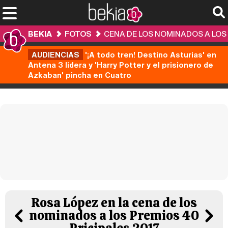
BEKIA
FOTOS
CENA DE LOS NOMINADOS A LOS 
AUDIENCIAS
'¡A todo tren! Destino Asturias' en
Antena 3 lidera y 'Harry Potter y el prisionero de
Azkaban' pincha en Cuatro
Rosa López en la cena de los
nominados a los Premios 40