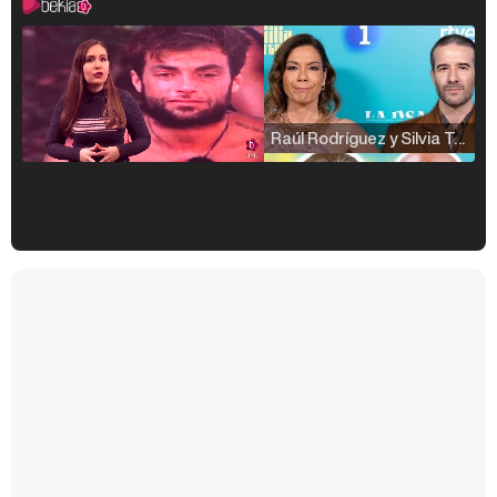
Raúl Rodríguez y Silvia Taulés nos cuentan su papel en 'La familia de la tele'
Kiko Matamoros y Lydia Lozano: "Nuestro público es de todas las edades y RTVE tiene un público muy pegado a las novelas, al que tenemos que captar"
Carlota Corredera y Javier de Hoyos: "La tele tiene que representar al público también y aquí están todos los perfiles posibles&quo;