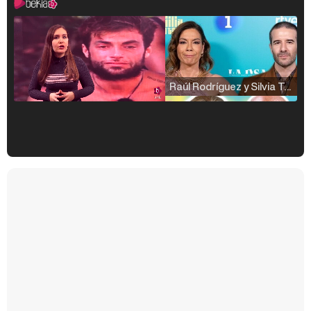
Raúl Rodríguez y Silvia Taulés nos cuentan su papel en 'La familia de la tele'
Kiko Matamoros y Lydia Lozano: "Nuestro público es de todas las edades y RTVE tiene un público muy pegado a las novelas, al que tenemos que captar"
Carlota Corredera y Javier de Hoyos: "La tele tiene que representar al público también y aquí están todos los perfiles posibles&quo;