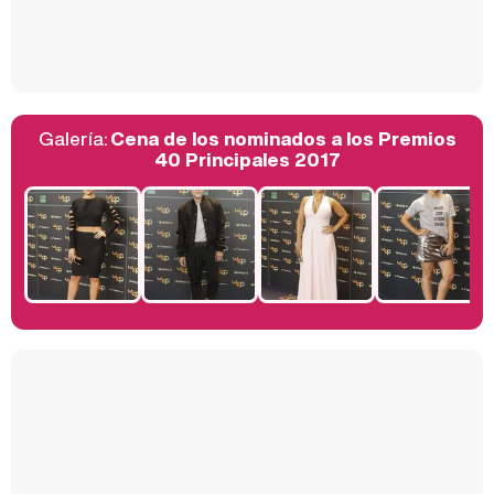
Así se tomó Felipe VI que la Infanta Sofía no quisiera recibir formación militar
Galería:
Cena de los nominados a los Premios
Belén Esteban: "Estoy emocionada, muy contenta y muy feliz por llegar a RTVE"
40 Principales 2017
Manu Baqueiro: "Tuve como referente a Bruce Willis en 'Luz de Luna' para mi trabajo en la serie 'Perdiendo el juicio'"
Magdalena de Suecia responde a las críticas y explica por qué le han permitido lanzar su propio negocio