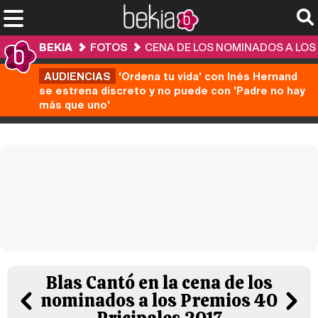
BEKIA
FOTOS
CENA DE LOS NOMINADOS A LOS 
AUDIENCIAS
'Ordena tu vida' con Inés Hernand
se estrena discreto y no puede con 'Padre no hay
más que uno'
Blas Cantó en la cena de los
nominados a los Premios 40