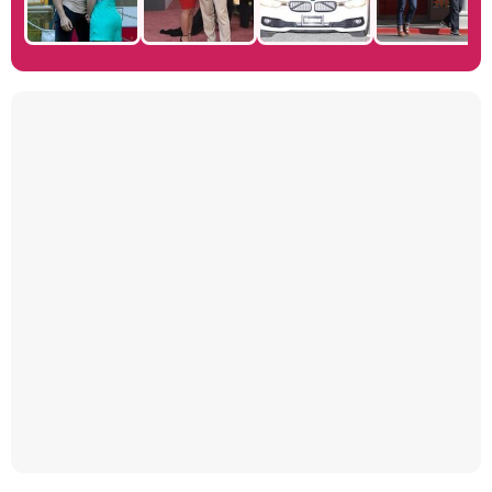
Manu Baqueiro: "Tuve como referente a Bruce Willis en 'Luz de Luna' para mi trabajo en la serie 'Perdiendo el juicio'"
Magdalena de Suecia responde a las críticas y explica por qué le han permitido lanzar su propio negocio