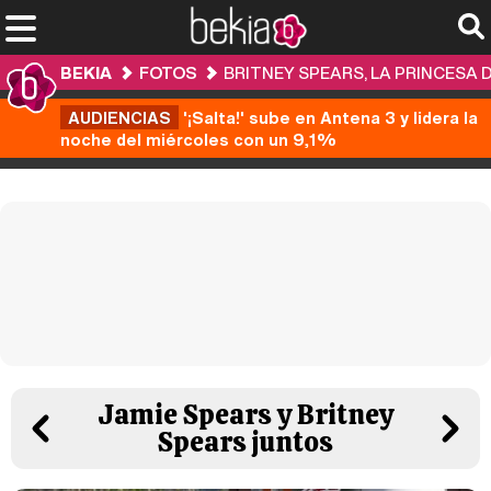
BEKIA
FOTOS
BRITNEY SPEARS, LA PRINCESA 
AUDIENCIAS
'¡Salta!' sube en Antena 3 y lidera la
noche del miércoles con un 9,1%
Jamie Spears y Britney
Spears juntos