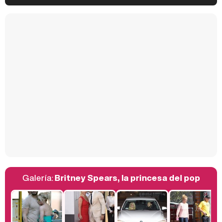
Kiko Matamoros y Lydia Lozano: "Nuestro público es de todas las edades y RTVE tiene un público muy pegado a las novelas, al que tenemos que captar"
Carlota Corredera y Javier de Hoyos: "La tele tiene que representar al público también y aquí están todos los perfiles posibles&quo;
Así se tomó Felipe VI que la Infanta Sofía no quisiera recibir formación militar
Galería:
Britney Spears, la princesa del pop
Belén Esteban: "Estoy emocionada, muy contenta y muy feliz por llegar a RTVE"