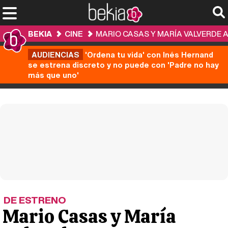
BEKIA
CINE
MARIO CASAS Y MARÍA VALVERDE A
AUDIENCIAS
'Ordena tu vida' con Inés Hernand
se estrena discreto y no puede con 'Padre no hay
más que uno'
DE ESTRENO
Mario Casas y María