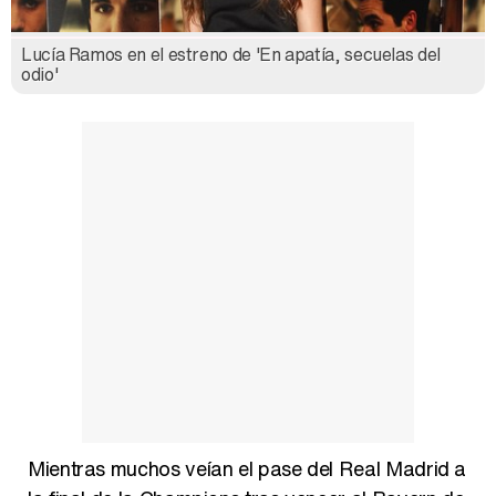
Lucía Ramos en el estreno de 'En apatía, secuelas del
Así se tomó Felipe VI que la Infanta Sofía no quisiera recibir formación militar
odio'
Belén Esteban: "Estoy emocionada, muy contenta y muy feliz por llegar a RTVE"
Manu Baqueiro: "Tuve como referente a Bruce Willis en 'Luz de Luna' para mi trabajo en la serie 'Perdiendo el juicio'"
Magdalena de Suecia responde a las críticas y explica por qué le han permitido lanzar su propio negocio
Mientras muchos veían el pase del Real Madrid a