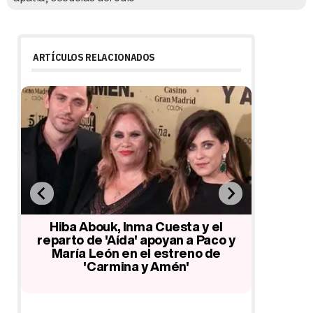
ARTÍCULOS RELACIONADOS
Hiba Abouk, Úrsula Corberó, Adriana
Paco 
Abenia y Miguel Bosé acuden al
Gómez y 
estreno de 'The Amazing Spider-
de
y
Man 2'