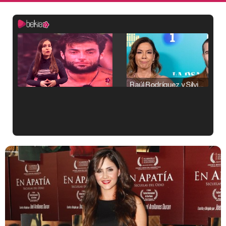
Raúl Rodríguez y Silvia Taulés nos cuentan su papel en 'La familia de la tele'
Kiko Matamoros y Lydia Lozano: "Nuestro público es de todas las edades y RTVE tiene un público muy pegado a las novelas, al que tenemos que captar"
Carlota Corredera y Javier de Hoyos: "La tele tiene que representar al público también y aquí están todos los perfiles posibles&quo;