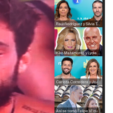
Raúl Rodríguez y Silvia Taulés nos cuentan su papel en 'La familia de la tele'
Kiko Matamoros y Lydia Lozano: "Nuestro público es de todas las edades y RTVE tiene un público muy pegado a las novelas, al que tenemos que captar"
Carlota Corredera y Javier de Hoyos: "La tele tiene que representar al público también y aquí están todos los perfiles posibles&quo;
Así se tomó Felipe VI que la Infanta Sofía no quisiera recibir formación militar