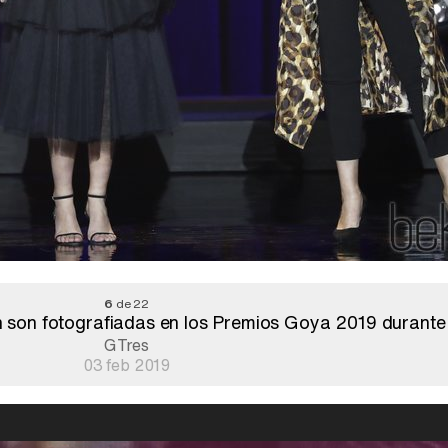
6
de 22
on fotografiadas en los Premios Goya 2019 durante 
GTres
03 feb 2019