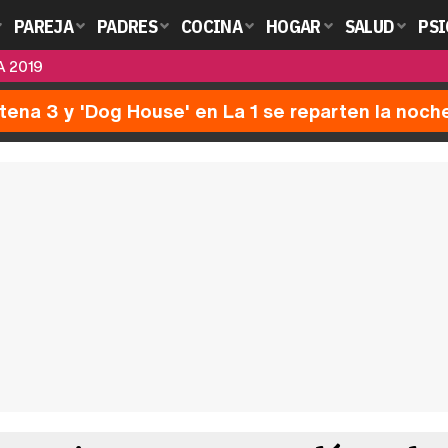
PAREJA
PADRES
COCINA
HOGAR
SALUD
PSI
A 2019
ntena 3 y 'Dog House' en La 1 se reparten la noch