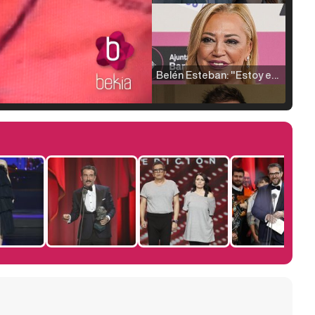
Belén Esteban: "Estoy emocionada, muy contenta y muy feliz por llegar a RTVE"
Manu Baqueiro: "Tuve como referente a Bruce Willis en 'Luz de Luna' para mi trabajo en la serie 'Perdiendo el juicio'"
Magdalena de Suecia responde a las críticas y explica por qué le han permitido lanzar su propio negocio