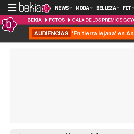
NEWS
MODA
BELLEZA
FIT
BEKIA
FOTOS
GALA DE LOS PREMIOS GOY
AUDIENCIAS
'En tierra lejana' en A