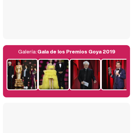
Así se tomó Felipe VI que la Infanta Sofía no quisiera recibir formación militar
Galería:
Gala de los Premios Goya 2019
Belén Esteban: "Estoy emocionada, muy contenta y muy feliz por llegar a RTVE"
Manu Baqueiro: "Tuve como referente a Bruce Willis en 'Luz de Luna' para mi trabajo en la serie 'Perdiendo el juicio'"
Magdalena de Suecia responde a las críticas y explica por qué le han permitido lanzar su propio negocio