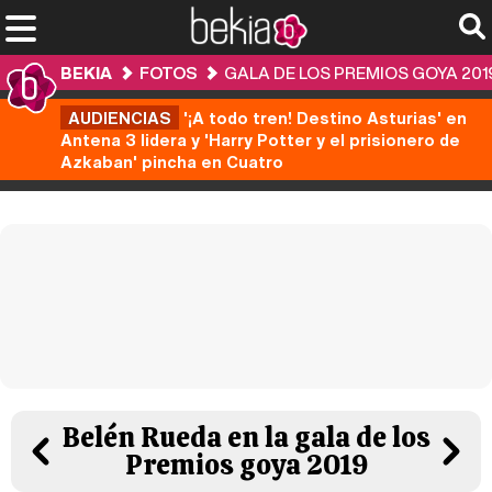
BEKIA
FOTOS
GALA DE LOS PREMIOS GOYA 201
AUDIENCIAS
'¡A todo tren! Destino Asturias' en
Antena 3 lidera y 'Harry Potter y el prisionero de
Azkaban' pincha en Cuatro
Belén Rueda en la gala de los
Premios goya 2019