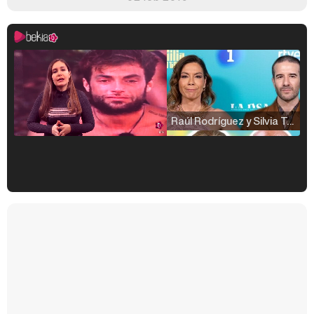
Raúl Rodríguez y Silvia Taulés nos cuentan su papel en 'La familia de la tele'
Kiko Matamoros y Lydia Lozano: "Nuestro público es de todas las edades y RTVE tiene un público muy pegado a las novelas, al que tenemos que captar"
Carlota Corredera y Javier de Hoyos: "La tele tiene que representar al público también y aquí están todos los perfiles posibles&quo;