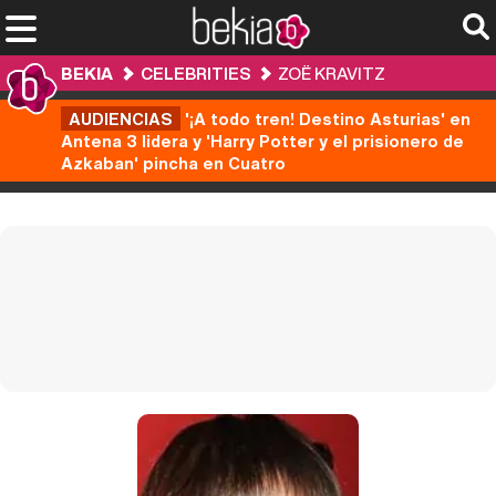
BEKIA
CELEBRITIES
ZOË KRAVITZ
AUDIENCIAS
'¡A todo tren! Destino Asturias' en
Antena 3 lidera y 'Harry Potter y el prisionero de
Azkaban' pincha en Cuatro