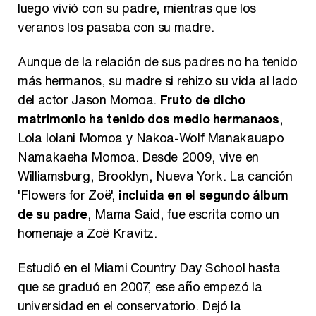
Así se tomó Felipe VI que la Infanta Sofía no quisiera recibir formación militar
luego vivió con su padre, mientras que los
veranos los pasaba con su madre.
Aunque de la relación de sus padres no ha tenido
más hermanos, su madre si rehizo su vida al lado
Belén Esteban: "Estoy emocionada, muy contenta y muy feliz por llegar a RTVE"
del actor Jason Momoa.
Fruto de dicho
matrimonio ha tenido dos medio hermanaos
,
Lola Iolani Momoa y Nakoa-Wolf Manakauapo
Namakaeha Momoa. Desde 2009, vive en
Manu Baqueiro: "Tuve como referente a Bruce Willis en 'Luz de Luna' para mi trabajo en la serie 'Perdiendo el juicio'"
Williamsburg, Brooklyn, Nueva York. La canción
'Flowers for Zoë',
incluida en el segundo álbum
de su padre
, Mama Said, fue escrita como un
homenaje a Zoë Kravitz.
Magdalena de Suecia responde a las críticas y explica por qué le han permitido lanzar su propio negocio
Estudió en el Miami Country Day School hasta
que se graduó en 2007, ese año empezó la
universidad en el conservatorio. Dejó la