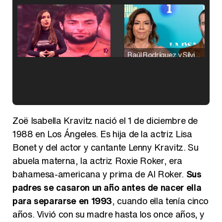
Raúl Rodríguez y Silvia Taulés nos cuentan su papel en 'La familia de la tele'
Kiko Matamoros y Lydia Lozano: "Nuestro público es de todas las edades y RTVE tiene un público muy pegado a las novelas, al que tenemos que captar"
Zoë Isabella Kravitz nació el 1 de diciembre de
1988 en Los Ángeles. Es hija de la actriz Lisa
Bonet y del actor y cantante Lenny Kravitz. Su
abuela materna, la actriz Roxie Roker, era
Carlota Corredera y Javier de Hoyos: "La tele tiene que representar al público también y aquí están todos los perfiles posibles&quo;
bahamesa-americana y prima de Al Roker.
Sus
padres se casaron un año antes de nacer ella
para separarse en 1993
, cuando ella tenía cinco
años. Vivió con su madre hasta los once años, y