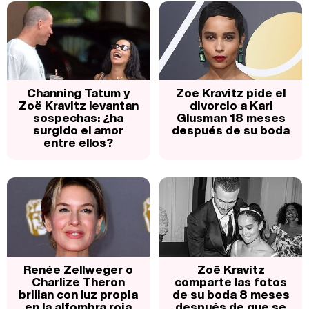
Channing Tatum y
Zoe Kravitz pide el
Zoë Kravitz levantan
divorcio a Karl
sospechas: ¿ha
Glusman 18 meses
surgido el amor
después de su boda
entre ellos?
Renée Zellweger o
Zoë Kravitz
Charlize Theron
comparte las fotos
brillan con luz propia
de su boda 8 meses
en la alfombra roja
después de que se