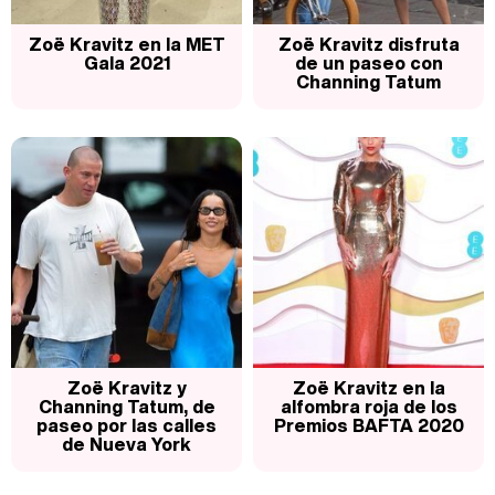
Magdalena de Suecia responde a las críticas y explica por qué le han permitido lanzar su propio negocio
Zoë Kravitz en la MET
Zoë Kravitz disfruta
Gala 2021
de un paseo con
Channing Tatum
Zoë Kravitz y
Zoë Kravitz en la
Channing Tatum, de
alfombra roja de los
paseo por las calles
Premios BAFTA 2020
de Nueva York