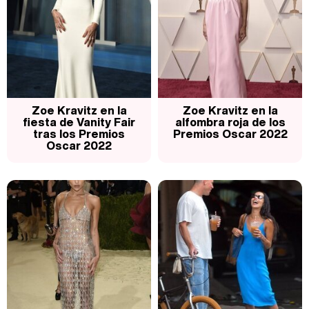
Carlota Corredera y Javier de Hoyos: "La tele tiene que representar al público también y aquí están todos los perfiles posibles&quo;
Así se tomó Felipe VI que la Infanta Sofía no quisiera recibir formación militar
Zoe Kravitz en la
Zoe Kravitz en la
fiesta de Vanity Fair
alfombra roja de los
tras los Premios
Premios Oscar 2022
Oscar 2022
Belén Esteban: "Estoy emocionada, muy contenta y muy feliz por llegar a RTVE"
Manu Baqueiro: "Tuve como referente a Bruce Willis en 'Luz de Luna' para mi trabajo en la serie 'Perdiendo el juicio'"