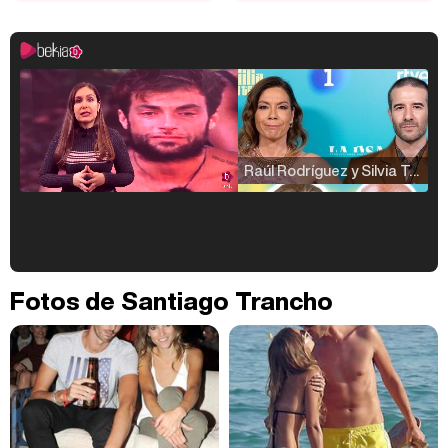
Raúl Rodríguez y Silvia Taulés nos cuentan su papel en 'La familia de la tele'
Kiko Matamoros y Lydia Lozano: "Nuestro público es de todas las edades y RTVE tiene un público muy pegado a las novelas, al que tenemos que captar"
Fotos de Santiago Trancho
Carlota Corredera y Javier de Hoyos: "La tele tiene que representar al público también y aquí están todos los perfiles posibles&quo;