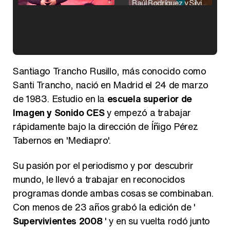
Raúl Rodríguez y Silvia Taulés nos cuentan su papel en 'La familia de la tele'
Kiko Matamoros y Lydia Lozano: "Nuestro público es de todas las edades y RTVE tiene un público muy pegado a las novelas, al que tenemos que captar"
Santiago Trancho Rusillo, más conocido como
Santi Trancho, nació en Madrid el 24 de marzo
de 1983. Estudio en la
escuela superior de
Imagen y Sonido CES
y empezó a trabajar
Carlota Corredera y Javier de Hoyos: "La tele tiene que representar al público también y aquí están todos los perfiles posibles&quo;
rápidamente bajo la dirección de Íñigo Pérez
Tabernos en 'Mediapro'.
Su pasión por el periodismo y por descubrir
mundo, le llevó a trabajar en reconocidos
Así se tomó Felipe VI que la Infanta Sofía no quisiera recibir formación militar
programas donde ambas cosas se combinaban.
Con menos de 23 años grabó la edición de '
Supervivientes 2008
' y en su vuelta rodó junto