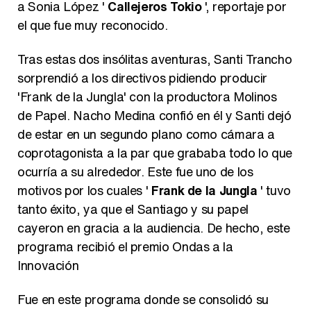
a Sonia López '
Callejeros Tokio
', reportaje por
Belén Esteban: "Estoy emocionada, muy contenta y muy feliz por llegar a RTVE"
el que fue muy reconocido.
Tras estas dos insólitas aventuras, Santi Trancho
sorprendió a los directivos pidiendo producir
Manu Baqueiro: "Tuve como referente a Bruce Willis en 'Luz de Luna' para mi trabajo en la serie 'Perdiendo el juicio'"
'Frank de la Jungla' con la productora Molinos
de Papel. Nacho Medina confió en él y Santi dejó
de estar en un segundo plano como cámara a
coprotagonista a la par que grababa todo lo que
ocurría a su alrededor. Este fue uno de los
Magdalena de Suecia responde a las críticas y explica por qué le han permitido lanzar su propio negocio
motivos por los cuales '
Frank de la Jungla
' tuvo
tanto éxito, ya que el Santiago y su papel
cayeron en gracia a la audiencia. De hecho, este
programa recibió el premio Ondas a la
Innovación
Fue en este programa donde se consolidó su