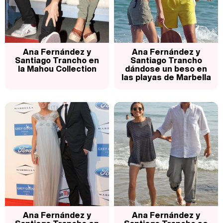
Así se tomó Felipe VI que la Infanta Sofía no quisiera recibir formación militar
Ana Fernández y
Ana Fernández y
Santiago Trancho en
Santiago Trancho
la Mahou Collection
dándose un beso en
las playas de Marbella
Belén Esteban: "Estoy emocionada, muy contenta y muy feliz por llegar a RTVE"
Manu Baqueiro: "Tuve como referente a Bruce Willis en 'Luz de Luna' para mi trabajo en la serie 'Perdiendo el juicio'"
Magdalena de Suecia responde a las críticas y explica por qué le han permitido lanzar su propio negocio
Ana Fernández y
Ana Fernández y