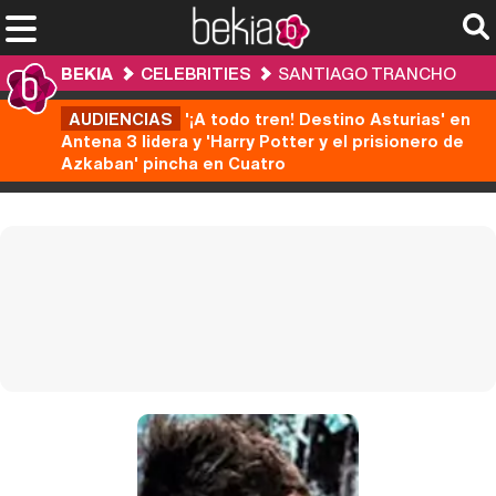
BEKIA
CELEBRITIES
SANTIAGO TRANCHO
AUDIENCIAS
'¡A todo tren! Destino Asturias' en
Antena 3 lidera y 'Harry Potter y el prisionero de
Azkaban' pincha en Cuatro