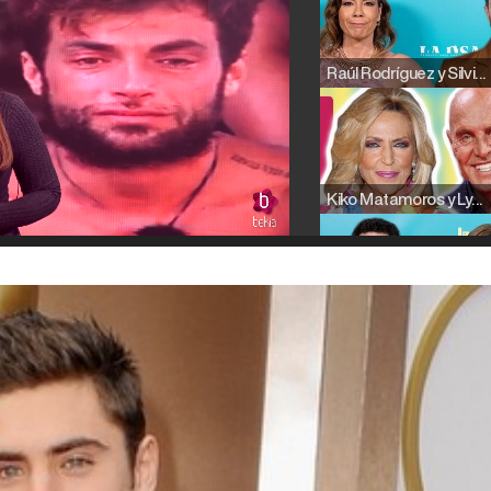
Raúl Rodríguez y Silvia Taulés nos cuentan su papel en 'La familia de la tele'
Kiko Matamoros y Lydia Lozano: "Nuestro público es de todas las edades y RTVE tiene un público muy pegado a las novelas, al que tenemos que captar"
Carlota Corredera y Javier de Hoyos: "La tele tiene que representar al público también y aquí están todos los perfiles posibles&quo;
Así se tomó Felipe VI que la Infanta Sofía no quisiera recibir formación militar