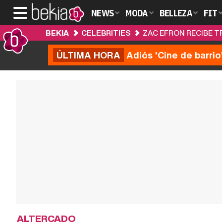
NEWS
MODA
BELLEZA
FIT
BEKIA
CELEBRITIES
ZAC EFRON RECIBE 
ÚLTIMA HORA
Adiós 'Cine de barrio
ALTERCADO