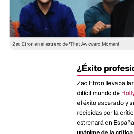
Zac Efron en el estreno de 'That Awkward Moment'
¿Éxito profesio
Zac Efron llevaba la
difícil mundo de
Holl
el éxito esperado y 
recibidas por la crít
estrenará en España
unánime de la crítica