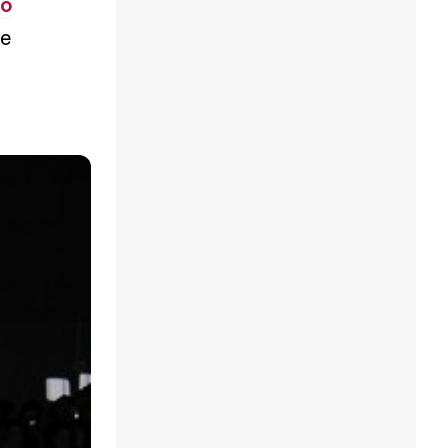
do
ue