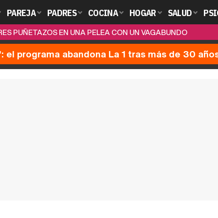
PAREJA
PADRES
COCINA
HOGAR
SALUD
PSI
TRES PUÑETAZOS EN UNA PELEA CON UN VAGABUNDO
': el programa abandona La 1 tras más de 30 año