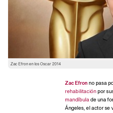
Zac Efron en los Oscar 2014
Zac Efron
no pasa po
rehabilitación
por sus
mandíbula
de una fo
Ángeles, el actor se 