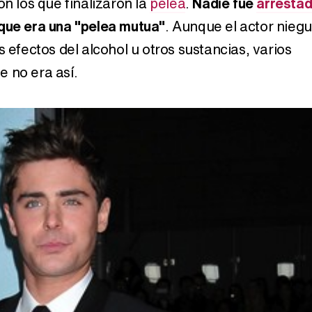
on los que finalizaron la
pelea
.
Nadie fue
arresta
que era una "pelea mutua"
. Aunque el actor nieg
s efectos del alcohol u otros sustancias, varios
 no era así.