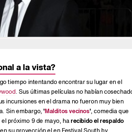
nal a la vista?
rgo tiempo intentando encontrar su lugar en el
ywood
. Sus últimas películas no habían cosechad
sus incursiones en el drama no fueron muy bien
ica. Sin embargo,
'
Malditos vecinos
'
, comedia que
 el próximo 9 de mayo, ha
recibido el respaldo
en su proyección el en Festival South by